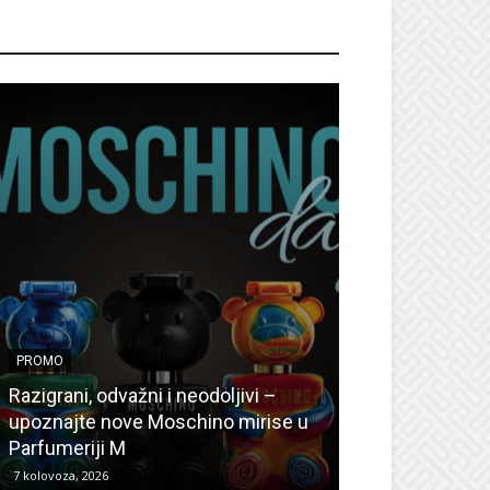
ROMO
PROMO
PROMO
Ljetni popusti
Razigrani, odvažni i neodoljivi –
Radovanović: O
upoznajte nove Moschino mirise u
medicinske ur
Parfumeriji M
kozmetiku
7 kolovoza, 2026
6 kolovoza, 2026