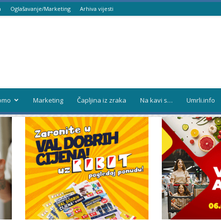
a
Oglašavanje/Marketing
Arhiva vijesti
omo
Marketing
Čapljina iz zraka
Na kavi s…
Umrli.info