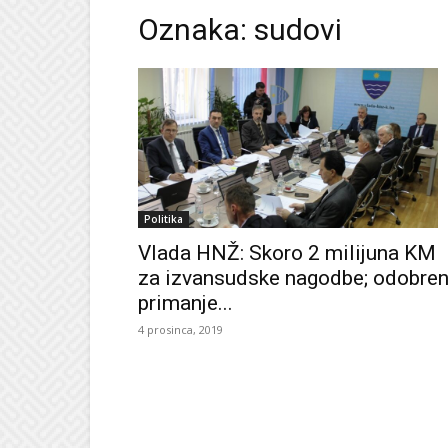
Oznaka: sudovi
Politika
Vlada HNŽ: Skoro 2 milijuna KM
za izvansudske nagodbe; odobren
primanje...
4 prosinca, 2019