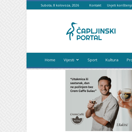
Subota, 8 kolovoza, 2026
Kontakt
Uvjeti korištenj
Čapljinski
portal
Home
Vijesti
Sport
Kultura
Pr