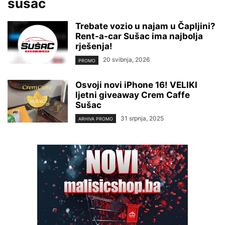
sušac
Trebate vozio u najam u Čapljini?
Rent-a-car Sušac ima najbolja
rješenja!
20 svibnja, 2026
PROMO
Osvoji novi iPhone 16! VELIKI
ljetni giveaway Crem Caffe
Sušac
31 srpnja, 2025
ARHIVA PROMO