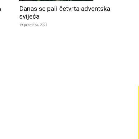
a
Danas se pali četvrta adventska
svijeća
19 prosinca, 2021