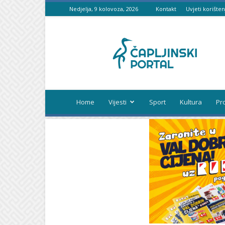
Nedjelja, 9 kolovoza, 2026
Kontakt
Uvjeti korišten
Čapljinski
portal
Home
Vijesti
Sport
Kultura
Pr