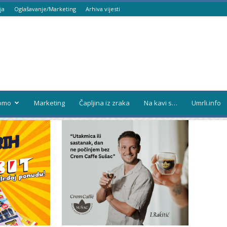
ja
Oglašavanje/Marketing
Arhiva vijesti
omo
Marketing
Čapljina iz zraka
Na kavi s…
Umrli.info