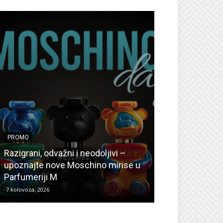
PROMO
PROMO
Ljetni popusti
Razigrani, odvažni i neodoljivi –
Radovanović: O
upoznajte nove Moschino mirise u
medicinske ur
Parfumeriji M
kozmetiku
7 kolovoza, 2026
6 kolovoza, 2026