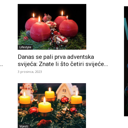
Lifestyle
Danas se pali prva adventska
..
svijeća: Znate li što četiri svijeće...
3 prosinca, 2023
Vijesti