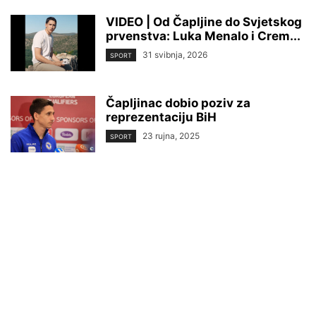
VIDEO | Od Čapljine do Svjetskog
prvenstva: Luka Menalo i Crem...
31 svibnja, 2026
SPORT
Čapljinac dobio poziv za
reprezentaciju BiH
23 rujna, 2025
SPORT