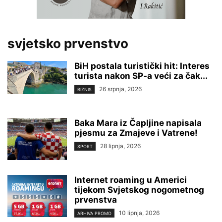
svjetsko prvenstvo
BiH postala turistički hit: Interes
turista nakon SP-a veći za čak...
26 srpnja, 2026
BIZNIS
Baka Mara iz Čapljine napisala
pjesmu za Zmajeve i Vatrene!
28 lipnja, 2026
SPORT
Internet roaming u Americi
tijekom Svjetskog nogometnog
prvenstva
10 lipnja, 2026
ARHIVA PROMO