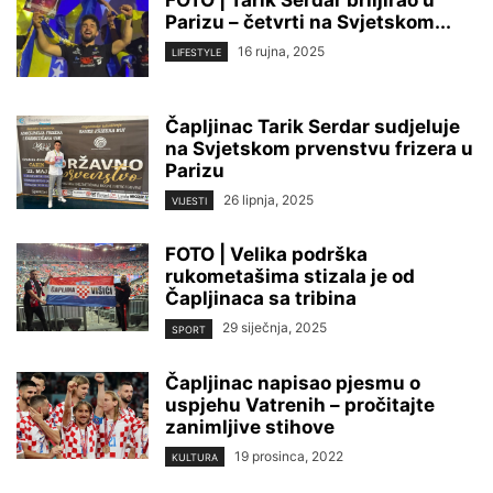
FOTO | Tarik Serdar briljirao u
Parizu – četvrti na Svjetskom...
16 rujna, 2025
LIFESTYLE
Čapljinac Tarik Serdar sudjeluje
na Svjetskom prvenstvu frizera u
Parizu
26 lipnja, 2025
VIJESTI
FOTO | Velika podrška
rukometašima stizala je od
Čapljinaca sa tribina
29 siječnja, 2025
SPORT
Čapljinac napisao pjesmu o
uspjehu Vatrenih – pročitajte
zanimljive stihove
19 prosinca, 2022
KULTURA