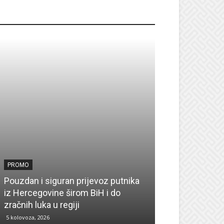
ROMO
PROMO
PROMO
Pouzdan i siguran prijevoz putnika
Pronađite insp
iz Hercegovine širom BiH i do
sezonu uz UPI
zračnih luka u regiji
zima
5 kolovoza, 2026
4 kolovoza, 2026