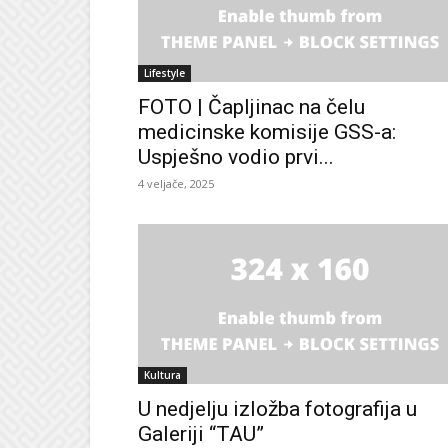
Lifestyle
FOTO | Čapljinac na čelu
medicinske komisije GSS-a:
Uspješno vodio prvi...
4 veljače, 2025
Kultura
U nedjelju izložba fotografija u
Galeriji “TAU”