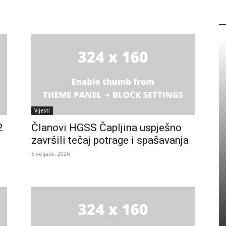
P
Vijesti
2
Članovi HGSS Čapljina uspješno
završili tečaj potrage i spašavanja
5 veljače, 2026
PROMO
Eicom zapošljava: Pogledajte
detalje natječaja
5 kolovoza, 2026