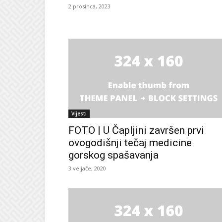
2 prosinca, 2023
Vijesti
FOTO | U Čapljini završen prvi
ovogodišnji tečaj medicine
gorskog spašavanja
3 veljače, 2020