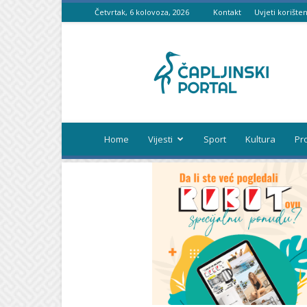
Četvrtak, 6 kolovoza, 2026
Kontakt
Uvjeti korišten
Čapljinski
portal
Home
Vijesti
Sport
Kultura
Pr