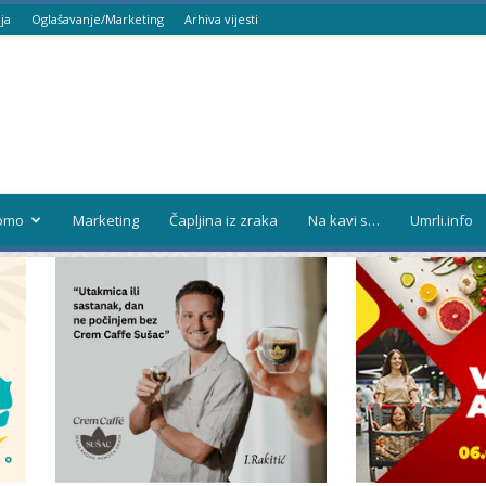
ja
Oglašavanje/Marketing
Arhiva vijesti
omo
Marketing
Čapljina iz zraka
Na kavi s…
Umrli.info