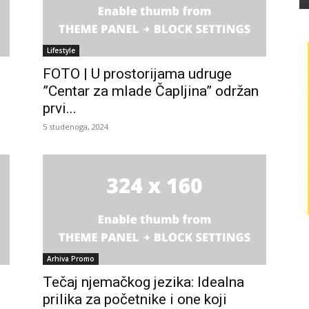
Lifestyle
FOTO | U prostorijama udruge
”Centar za mlade Čapljina” održan
prvi...
5 studenoga, 2024
Arhiva Promo
Tečaj njemačkog jezika: Idealna
prilika za početnike i one koji