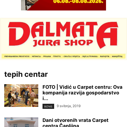
tepih centar
FOTO | Vidić u Carpet centru: Ova
kompanija razvija gospodarstvo
i...
9 svibnja, 2019
BIZNIS
Dani otvorenih vrata Carpet
centra Čapljina