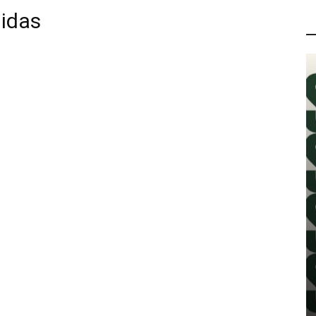
idas
P