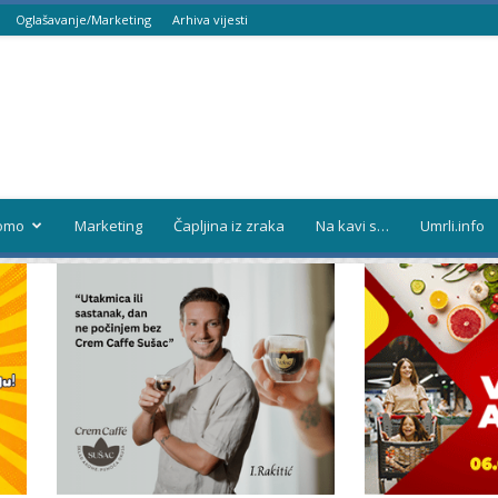
Oglašavanje/Marketing
Arhiva vijesti
omo
Marketing
Čapljina iz zraka
Na kavi s…
Umrli.info