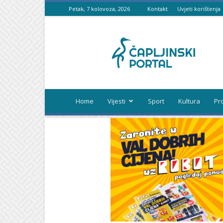
Petak, 7 kolovoza, 2026
Kontakt
Uvjeti korištenja
Čapljinski
portal
Home
Vijesti
Sport
Kultura
Pr