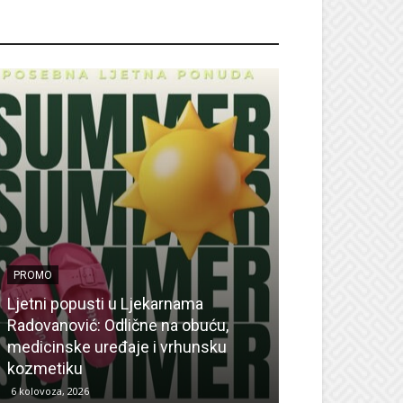
ROMO
PROMO
Ljetni popusti u Ljekarnama
PROMO
Radovanović: Odlične na obuću,
medicinske uređaje i vrhunsku
Ne propustite 
kozmetiku
sedmicu za su
6 kolovoza, 2026
6 kolovoza, 2026