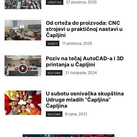
27 prosinca, 2025
LIFESTYLE
Od crteža do proizvoda: CNC
strojevi u praktičnoj nastavi u
Čapljini
11 prosinca, 2025
VIJESTI
Poziv na tečaj AutoCAD-a i 3D
printanja u Čapljini
31 listopada, 2024
KULTURA
U subotu osnivačka skupština
Udruge mladih ”Čapljina”
Čapljina
8 rujna, 2021
KULTURA