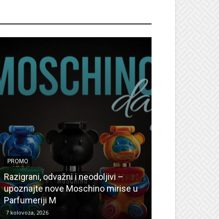
ROMO
PROMO
PROMO
Ljetni popusti
Razigrani, odvažni i neodoljivi –
Radovanović: O
upoznajte nove Moschino mirise u
medicinske ur
Parfumeriji M
kozmetiku
7 kolovoza, 2026
6 kolovoza, 2026