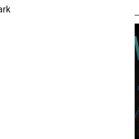
ark
P