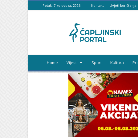
Petak, 7 kolovoza, 2026
Kontakt
Uvjeti korištenja
Čapljinski
portal
Home
Vijesti
Sport
Kultura
Pr