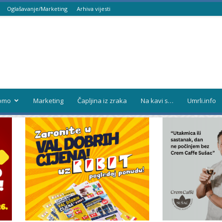
Oglašavanje/Marketing
Arhiva vijesti
omo
Marketing
Čapljina iz zraka
Na kavi s…
Umrli.info