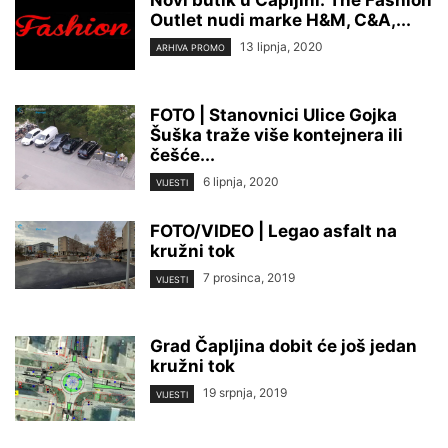
Novi butik u Čapljini: The Fashion
Outlet nudi marke H&M, C&A,...
13 lipnja, 2020
ARHIVA PROMO
FOTO | Stanovnici Ulice Gojka
Šuška traže više kontejnera ili
češće...
6 lipnja, 2020
VIJESTI
FOTO/VIDEO | Legao asfalt na
kružni tok
7 prosinca, 2019
VIJESTI
Grad Čapljina dobit će još jedan
kružni tok
19 srpnja, 2019
VIJESTI