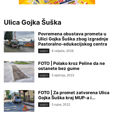
Ulica Gojka Šuška
Povremena obustava prometa u
Ulici Gojka Šuška zbog izgradnje
Pastoralno-edukacijskog centra
6 veljače, 2026
VIJESTI
FOTO | Polako kroz Peline da ne
ostanete bez gume
5 siječnja, 2023
VIJESTI
FOTO | Za promet zatvorena Ulica
Gojka Šuška kraj MUP-a i...
5 rujna, 2022
VIJESTI