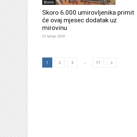
Biznis
Skoro 6.000 umirovljenika primit
će ovaj mjesec dodatak uz
mirovinu
23 lipnja, 2026
...
1
2
3
17