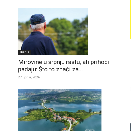
Biznis
Mirovine u srpnju rastu, ali prihodi
padaju: Što to znači za...
27 lipnja, 2026