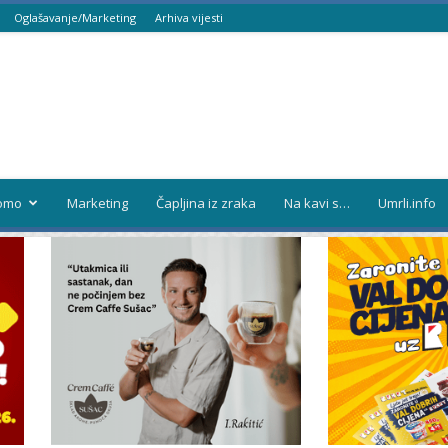
Oglašavanje/Marketing
Arhiva vijesti
omo
Marketing
Čapljina iz zraka
Na kavi s…
Umrli.info