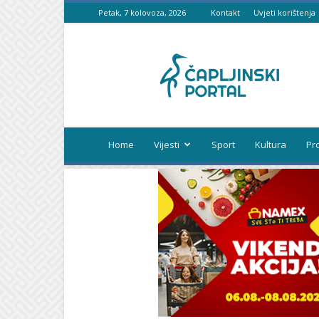
Petak, 7 kolovoza, 2026
Kontakt
Uvjeti korištenja
Čapljinski
portal
Home
Vijesti
Sport
Kultura
Pr