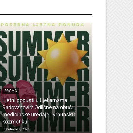
ROMO
PROMO
Ljetni popusti u Ljekarnama
PROMO
Radovanović: Odlične na obuću,
medicinske uređaje i vrhunsku
Ne propustite 
kozmetiku
sedmicu za su
6 kolovoza, 2026
6 kolovoza, 2026