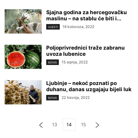
Sjajna godina za hercegovačku
maslinu – na stablu će biti i...
16 kolovoza, 2022
VIJESTI
Poljoprivrednici traže zabranu
uvoza lubenice
15 srpnja, 2022
BIZNIS
Ljubinje – nekoć poznati po
duhanu, danas uzgajaju bijeli luk
22 travnja, 2022
BIZNIS
13
14
15