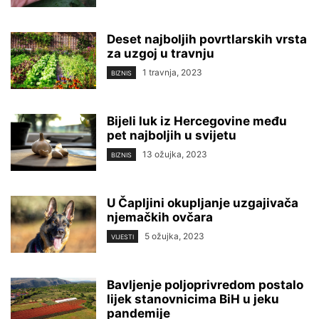
Deset najboljih povrtlarskih vrsta
za uzgoj u travnju
1 travnja, 2023
BIZNIS
Bijeli luk iz Hercegovine među
pet najboljih u svijetu
13 ožujka, 2023
BIZNIS
U Čapljini okupljanje uzgajivača
njemačkih ovčara
5 ožujka, 2023
VIJESTI
Bavljenje poljoprivredom postalo
lijek stanovnicima BiH u jeku
pandemije