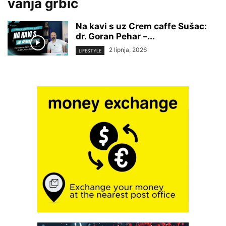
vanja grbić
Na kavi s uz Crem caffe Sušac:
dr. Goran Pehar –...
2 lipnja, 2026
LIFESTYLE