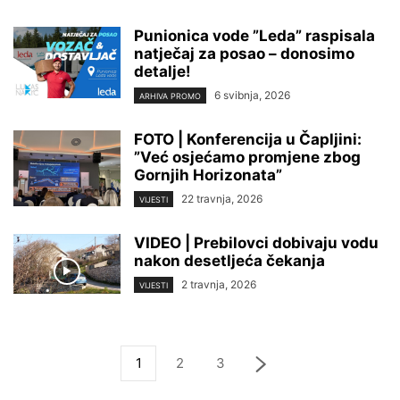
Punionica vode ”Leda” raspisala
natječaj za posao – donosimo
detalje!
6 svibnja, 2026
ARHIVA PROMO
FOTO | Konferencija u Čapljini:
”Već osjećamo promjene zbog
Gornjih Horizonata”
22 travnja, 2026
VIJESTI
VIDEO | Prebilovci dobivaju vodu
nakon desetljeća čekanja
2 travnja, 2026
VIJESTI
1
2
3