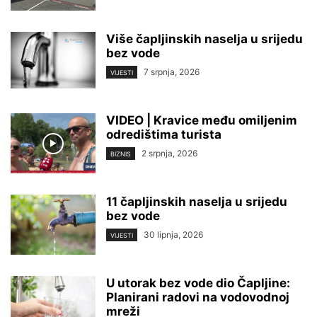
Više čapljinskih naselja u srijedu
bez vode
7 srpnja, 2026
VIJESTI
VIDEO | Kravice među omiljenim
odredištima turista
2 srpnja, 2026
BIZNIS
11 čapljinskih naselja u srijedu
bez vode
30 lipnja, 2026
VIJESTI
U utorak bez vode dio Čapljine:
Planirani radovi na vodovodnoj
mreži