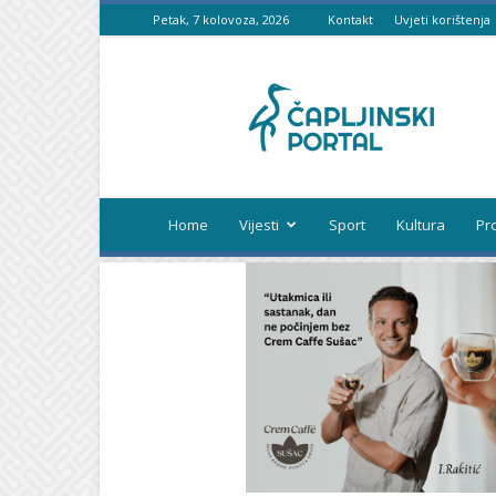
Petak, 7 kolovoza, 2026
Kontakt
Uvjeti korištenja
Čapljinski
portal
Home
Vijesti
Sport
Kultura
Pr