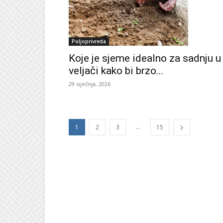
Poljoprivreda
Koje je sjeme idealno za sadnju u
veljači kako bi brzo...
29 siječnja, 2026
...
1
2
3
15