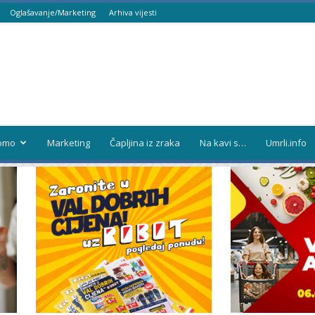
Oglašavanje/Marketing
Arhiva vijesti
omo
Marketing
Čapljina iz zraka
Na kavi s…
Umrli.info