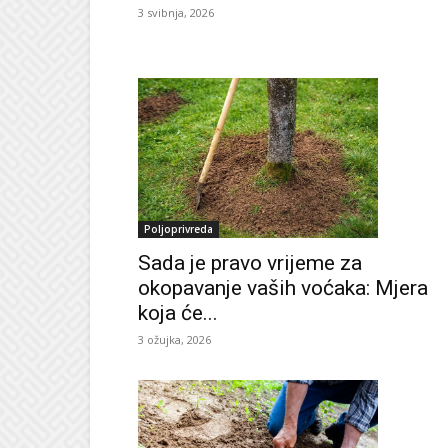
3 svibnja, 2026
Poljoprivreda
Sada je pravo vrijeme za
okopavanje vaših voćaka: Mjera
koja će...
3 ožujka, 2026