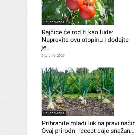
Poljoprivreda
Rajčice će roditi kao lude:
Napravite ovu otopinu i dodajte
je...
6 svibnja, 2026
Poljoprivreda
Prihranite mladi luk na pravi način
Ovaj prirodni recept daje snažan...