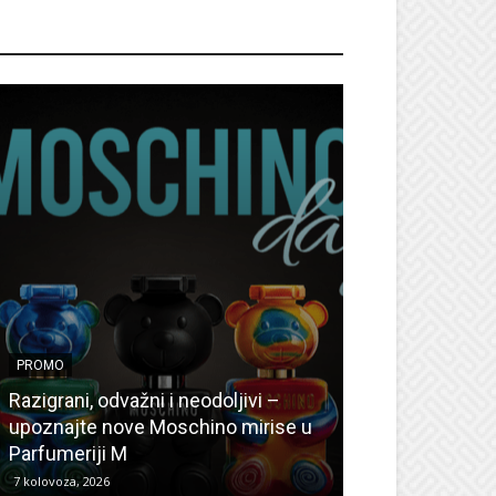
ROMO
PROMO
PROMO
Ljetni popusti
Razigrani, odvažni i neodoljivi –
Radovanović: O
upoznajte nove Moschino mirise u
medicinske ur
Parfumeriji M
kozmetiku
7 kolovoza, 2026
6 kolovoza, 2026