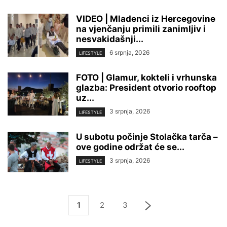
VIDEO | Mladenci iz Hercegovine
na vjenčanju primili zanimljiv i
nesvakidašnji...
6 srpnja, 2026
LIFESTYLE
FOTO | Glamur, kokteli i vrhunska
glazba: President otvorio rooftop
uz...
3 srpnja, 2026
LIFESTYLE
U subotu počinje Stolačka tarča –
ove godine održat će se...
3 srpnja, 2026
LIFESTYLE
1
2
3