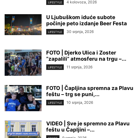
4 kolovoza, 2026
LIFESTYLE
U Ljubuškom iduće subote
počinje peto izdanje Beer Festa
30 srpnja, 2026
LIFESTYLE
FOTO | Djerko Ulica i Zoster
”zapalili” atmosferu na trgu –...
11 srpnja, 2026
LIFESTYLE
FOTO | Čapljina spremna za Plavu
feštu – trg se puni,...
10 srpnja, 2026
LIFESTYLE
VIDEO | Sve je spremno za Plavu
feštu u Čapljini –...
9 srpnja, 2026