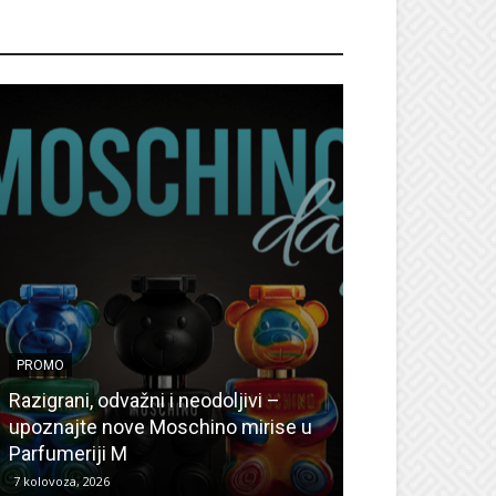
ROMO
PROMO
PROMO
Ljetni popusti
Razigrani, odvažni i neodoljivi –
Radovanović: O
upoznajte nove Moschino mirise u
medicinske ur
Parfumeriji M
kozmetiku
7 kolovoza, 2026
6 kolovoza, 2026