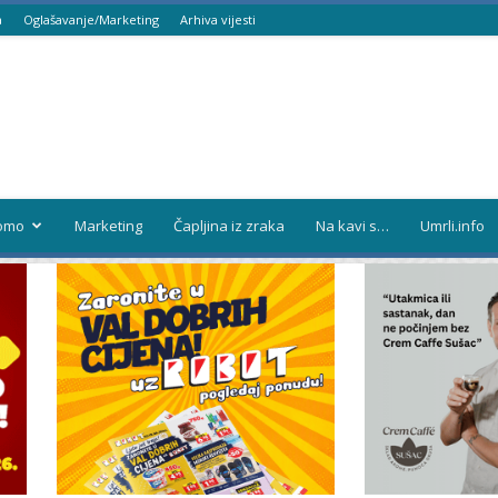
a
Oglašavanje/Marketing
Arhiva vijesti
omo
Marketing
Čapljina iz zraka
Na kavi s…
Umrli.info