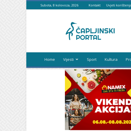
Subota, 8 kolovoza, 2026
Kontakt
Uvjeti korištenj
Čapljinski
portal
Home
Vijesti
Sport
Kultura
Pr