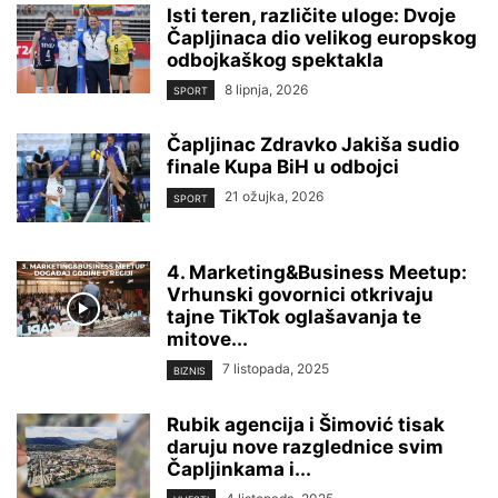
Isti teren, različite uloge: Dvoje
Čapljinaca dio velikog europskog
odbojkaškog spektakla
8 lipnja, 2026
SPORT
Čapljinac Zdravko Jakiša sudio
finale Kupa BiH u odbojci
21 ožujka, 2026
SPORT
4. Marketing&Business Meetup:
Vrhunski govornici otkrivaju
tajne TikTok oglašavanja te
mitove...
7 listopada, 2025
BIZNIS
Rubik agencija i Šimović tisak
daruju nove razglednice svim
Čapljinkama i...