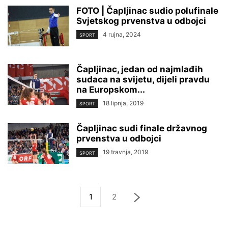
FOTO | Čapljinac sudio polufinale
Svjetskog prvenstva u odbojci
4 rujna, 2024
SPORT
Čapljinac, jedan od najmlađih
sudaca na svijetu, dijeli pravdu
na Europskom...
18 lipnja, 2019
SPORT
Čapljinac sudi finale državnog
prvenstva u odbojci
19 travnja, 2019
SPORT
1
2