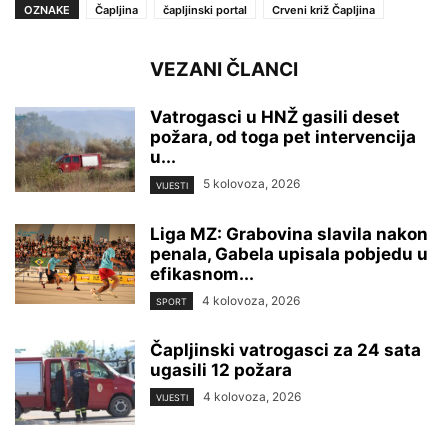
OZNAKE
Čapljina
čapljinski portal
Crveni križ Čapljina
VEZANI ČLANCI
Vatrogasci u HNŽ gasili deset
požara, od toga pet intervencija
u...
5 kolovoza, 2026
VIJESTI
Liga MZ: Grabovina slavila nakon
penala, Gabela upisala pobjedu u
efikasnom...
4 kolovoza, 2026
SPORT
Čapljinski vatrogasci za 24 sata
ugasili 12 požara
4 kolovoza, 2026
VIJESTI