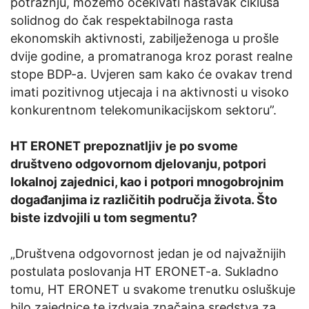
potražnju, možemo očekivati nastavak ciklusa
solidnog do čak respektabilnoga rasta
ekonomskih aktivnosti, zabilježenoga u prošle
dvije godine, a promatranoga kroz porast realne
stope BDP-a. Uvjeren sam kako će ovakav trend
imati pozitivnog utjecaja i na aktivnosti u visoko
konkurentnom telekomunikacijskom sektoru”.
HT ERONET prepoznatljiv je po svome
društveno odgovornom djelovanju, potpori
lokalnoj zajednici, kao i potpori mnogobrojnim
događanjima iz različitih područja života. Što
biste izdvojili u tom segmentu?
„Društvena odgovornost jedan je od najvažnijih
postulata poslovanja HT ERONET-a. Sukladno
tomu, HT ERONET u svakome trenutku osluškuje
bilo zajednice te izdvaja značajna sredstva za