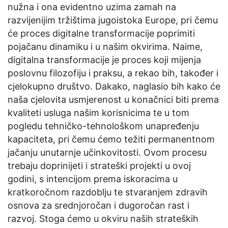
nužna i ona evidentno uzima zamah na
razvijenijim tržištima jugoistoka Europe, pri čemu
će proces digitalne transformacije poprimiti
pojačanu dinamiku i u našim okvirima. Naime,
digitalna transformacije je proces koji mijenja
poslovnu filozofiju i praksu, a rekao bih, također i
cjelokupno društvo. Dakako, naglasio bih kako će
naša cjelovita usmjerenost u konačnici biti prema
kvaliteti usluga našim korisnicima te u tom
pogledu tehničko-tehnološkom unapređenju
kapaciteta, pri čemu ćemo težiti permanentnom
jačanju unutarnje učinkovitosti. Ovom procesu
trebaju doprinijeti i strateški projekti u ovoj
godini, s intencijom prema iskoracima u
kratkoročnom razdoblju te stvaranjem zdravih
osnova za srednjoročan i dugoročan rast i
razvoj. Stoga ćemo u okviru naših strateških