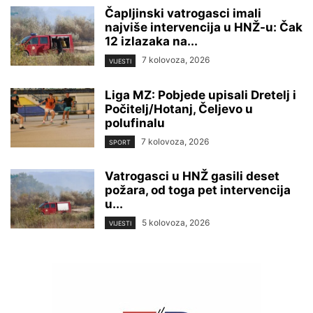
Čapljinski vatrogasci imali
najviše intervencija u HNŽ-u: Čak
12 izlazaka na...
7 kolovoza, 2026
VIJESTI
Liga MZ: Pobjede upisali Dretelj i
Počitelj/Hotanj, Čeljevo u
polufinalu
7 kolovoza, 2026
SPORT
Vatrogasci u HNŽ gasili deset
požara, od toga pet intervencija
u...
5 kolovoza, 2026
VIJESTI