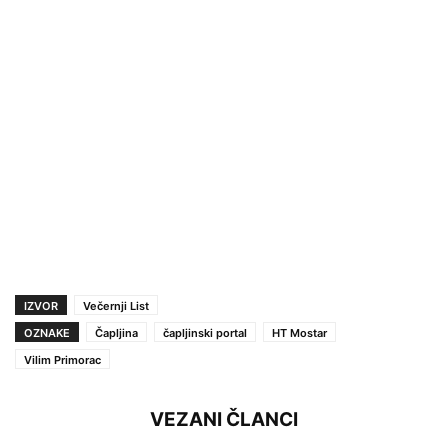
IZVOR
Večernji List
OZNAKE
Čapljina
čapljinski portal
HT Mostar
Vilim Primorac
VEZANI ČLANCI