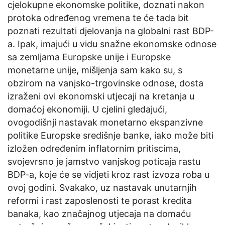
cjelokupne ekonomske politike, doznati nakon
protoka određenog vremena te će tada bit
poznati rezultati djelovanja na globalni rast BDP-
a. Ipak, imajući u vidu snažne ekonomske odnose
sa zemljama Europske unije i Europske
monetarne unije, mišljenja sam kako su, s
obzirom na vanjsko-trgovinske odnose, dosta
izraženi ovi ekonomski utjecaji na kretanja u
domaćoj ekonomiji. U cjelini gledajući,
ovogodišnji nastavak monetarno ekspanzivne
politike Europske središnje banke, iako može biti
izložen određenim inflatornim pritiscima,
svojevrsno je jamstvo vanjskog poticaja rastu
BDP-a, koje će se vidjeti kroz rast izvoza roba u
ovoj godini. Svakako, uz nastavak unutarnjih
reformi i rast zaposlenosti te porast kredita
banaka, kao značajnog utjecaja na domaću