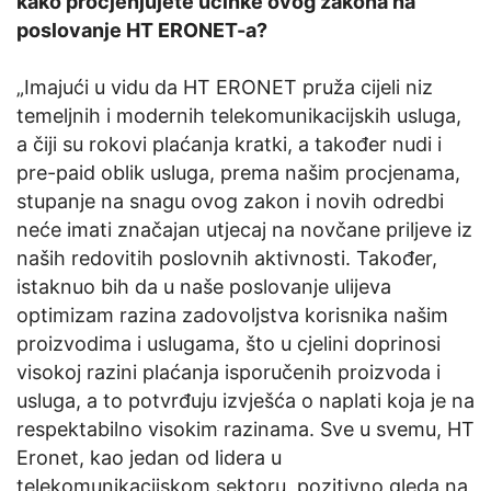
kako procjenjujete učinke ovog zakona na
poslovanje HT ERONET-a?
„Imajući u vidu da HT ERONET pruža cijeli niz
temeljnih i modernih telekomunikacijskih usluga,
a čiji su rokovi plaćanja kratki, a također nudi i
pre-paid oblik usluga, prema našim procjenama,
stupanje na snagu ovog zakon i novih odredbi
neće imati značajan utjecaj na novčane priljeve iz
naših redovitih poslovnih aktivnosti. Također,
istaknuo bih da u naše poslovanje ulijeva
optimizam razina zadovoljstva korisnika našim
proizvodima i uslugama, što u cjelini doprinosi
visokoj razini plaćanja isporučenih proizvoda i
usluga, a to potvrđuju izvješća o naplati koja je na
respektabilno visokim razinama. Sve u svemu, HT
Eronet, kao jedan od lidera u
telekomunikacijskom sektoru, pozitivno gleda na