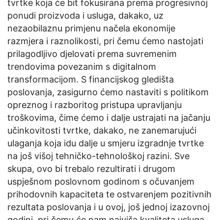
tvrtke koja će bit fokusirana prema progresivnoj
ponudi proizvoda i usluga, dakako, uz
nezaobilaznu primjenu načela ekonomije
razmjera i raznolikosti, pri čemu ćemo nastojati
prilagodljivo djelovati prema suvremenim
trendovima povezanim s digitalnom
transformacijom. S financijskog gledišta
poslovanja, zasigurno ćemo nastaviti s politikom
opreznog i razboritog pristupa upravljanju
troškovima, čime ćemo i dalje ustrajati na jačanju
učinkovitosti tvrtke, dakako, ne zanemarujući
ulaganja koja idu dalje u smjeru izgradnje tvrtke
na još višoj tehničko-tehnološkoj razini. Sve
skupa, ovo bi trebalo rezultirati i drugom
uspješnom poslovnom godinom s očuvanjem
prihodovnih kapaciteta te ostvarenjem pozitivnih
rezultata poslovanja i u ovoj, još jednoj izazovnoj
godini, pri čemu će nam najviša kvaliteta usluga,