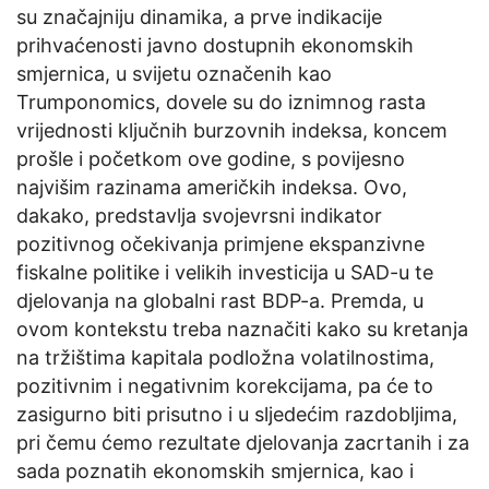
su značajniju dinamika, a prve indikacije
prihvaćenosti javno dostupnih ekonomskih
smjernica, u svijetu označenih kao
Trumponomics, dovele su do iznimnog rasta
vrijednosti ključnih burzovnih indeksa, koncem
prošle i početkom ove godine, s povijesno
najvišim razinama američkih indeksa. Ovo,
dakako, predstavlja svojevrsni indikator
pozitivnog očekivanja primjene ekspanzivne
fiskalne politike i velikih investicija u SAD-u te
djelovanja na globalni rast BDP-a. Premda, u
ovom kontekstu treba naznačiti kako su kretanja
na tržištima kapitala podložna volatilnostima,
pozitivnim i negativnim korekcijama, pa će to
zasigurno biti prisutno i u sljedećim razdobljima,
pri čemu ćemo rezultate djelovanja zacrtanih i za
sada poznatih ekonomskih smjernica, kao i