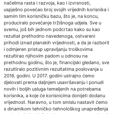
načelima rasta i razvoja, kao i izvrsnosti,
uspješno povećao broj svojih vrijednih korisnika i
samim tim korisničku bazu, što je, na koncu,
produciralo povećanje tržišnoga udjela. Sve u
svemu, još bih jednom podcrtao kako su kao
rezultat prethodno navedenoga, ostvareni
prihodi iznad planskih vrijednosti, a da je razborit
i odmjeren pristup upravljanju troškovima
rezultirao njihovim padom u odnosu na
prethodnu godinu, što je, financijski gledano, sve
rezultiralo pozitivnim rezultatima poslovanja u
2016. godini. U 2017. godini ustrajno ćemo
djelovati prema daljnjem usavršavanju i ponudi
novih i boljih usluga temeljenih na potrebama
korisnika, a koje će korisnicima donijeti dodanu
vrijednost. Naravno, u tom smislu nastavit ćemo
s dinamikom tehničko-tehnološkog unapređenja