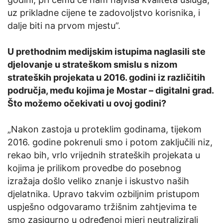
uz prikladne cijene te zadovoljstvo korisnika, i
dalje biti na prvom mjestu”.
U prethodnim medijskim istupima naglasili ste
djelovanje u strateškom smislu s nizom
strateških projekata u 2016. godini iz različitih
područja, među kojima je Mostar – digitalni grad.
Što možemo očekivati u ovoj godini?
„Nakon zastoja u proteklim godinama, tijekom
2016. godine pokrenuli smo i potom zaključili niz,
rekao bih, vrlo vrijednih strateških projekata u
kojima je prilikom provedbe do posebnog
izražaja došlo veliko znanje i iskustvo naših
djelatnika. Upravo takvim ozbiljnim pristupom
uspješno odgovaramo tržišnim zahtjevima te
smo zasigurno u određenoj mjeri neutralizirali