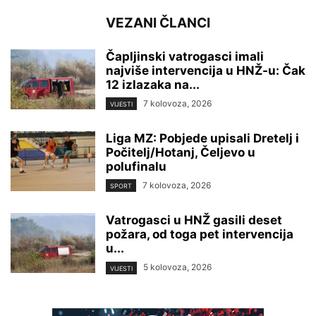
VEZANI ČLANCI
Čapljinski vatrogasci imali
najviše intervencija u HNŽ-u: Čak
12 izlazaka na...
7 kolovoza, 2026
VIJESTI
Liga MZ: Pobjede upisali Dretelj i
Počitelj/Hotanj, Čeljevo u
polufinalu
7 kolovoza, 2026
SPORT
Vatrogasci u HNŽ gasili deset
požara, od toga pet intervencija
u...
5 kolovoza, 2026
VIJESTI