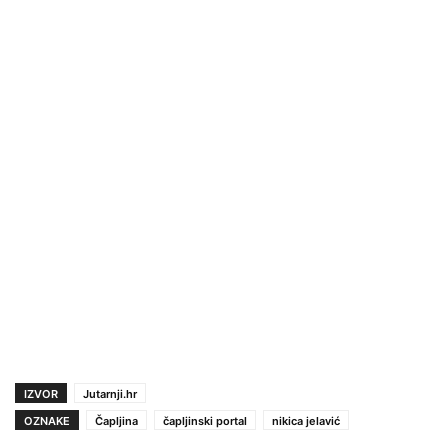
IZVOR
Jutarnji.hr
OZNAKE
Čapljina
čapljinski portal
nikica jelavić