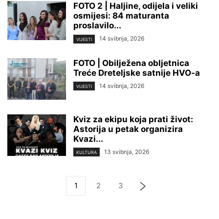
FOTO 2 | Haljine, odijela i veliki
osmijesi: 84 maturanta
proslavilo...
14 svibnja, 2026
VIJESTI
FOTO | Obilježena obljetnica
Treće Dreteljske satnije HVO-a
14 svibnja, 2026
VIJESTI
Kviz za ekipu koja prati život:
Astorija u petak organizira
Kvazi...
13 svibnja, 2026
KULTURA
1
2
3