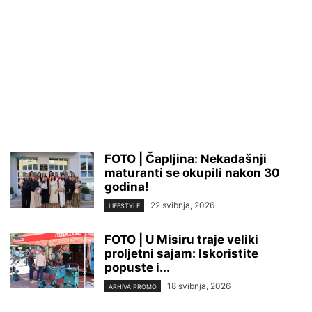
FOTO | Čapljina: Nekadašnji
maturanti se okupili nakon 30
godina!
22 svibnja, 2026
LIFESTYLE
FOTO | U Misiru traje veliki
proljetni sajam: Iskoristite
popuste i...
18 svibnja, 2026
ARHIVA PROMO