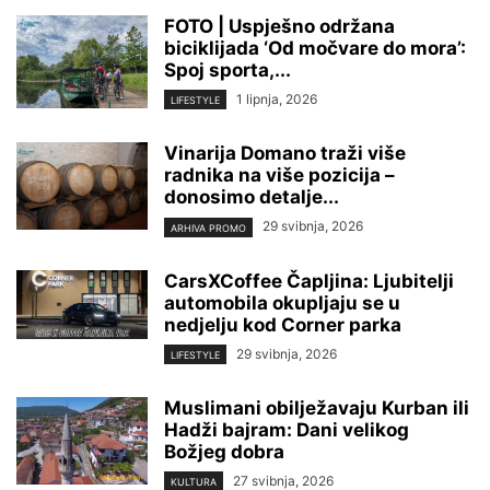
FOTO | Uspješno održana
biciklijada ‘Od močvare do mora’:
Spoj sporta,...
1 lipnja, 2026
LIFESTYLE
Vinarija Domano traži više
radnika na više pozicija –
donosimo detalje...
29 svibnja, 2026
ARHIVA PROMO
CarsXCoffee Čapljina: Ljubitelji
automobila okupljaju se u
nedjelju kod Corner parka
29 svibnja, 2026
LIFESTYLE
Muslimani obilježavaju Kurban ili
Hadži bajram: Dani velikog
Božjeg dobra
27 svibnja, 2026
KULTURA