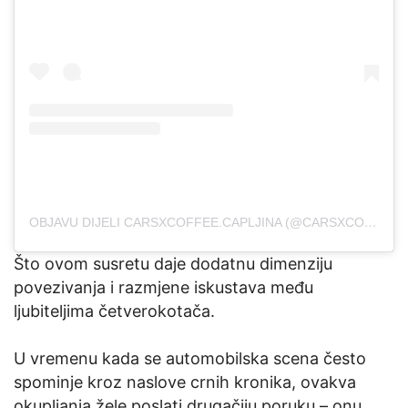
OBJAVU DIJELI CARSXCOFFEE.CAPLJINA (@CARSXCOFFEE.CAPLJINA)
Što ovom susretu daje dodatnu dimenziju
povezivanja i razmjene iskustava među
ljubiteljima četverokotača.
U vremenu kada se automobilska scena često
spominje kroz naslove crnih kronika, ovakva
okupljanja žele poslati drugačiju poruku – onu