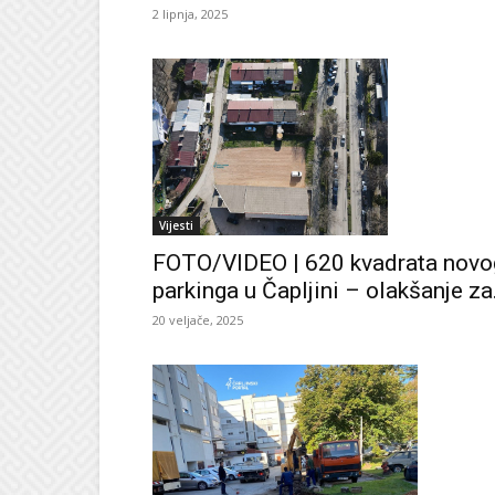
2 lipnja, 2025
Vijesti
FOTO/VIDEO | 620 kvadrata novo
parkinga u Čapljini – olakšanje za.
20 veljače, 2025