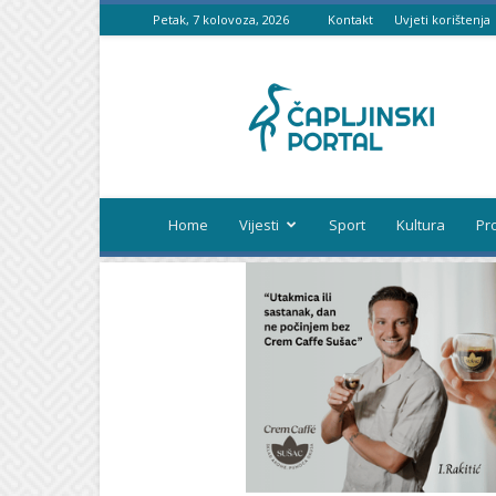
Petak, 7 kolovoza, 2026
Kontakt
Uvjeti korištenja
Čapljinski
portal
Home
Vijesti
Sport
Kultura
Pr