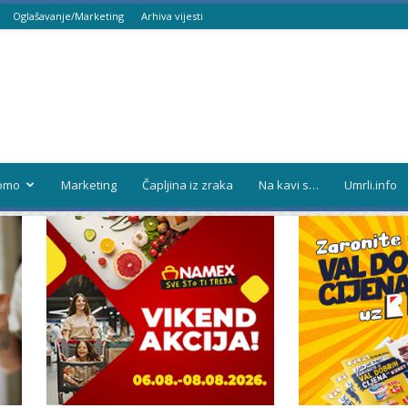
Oglašavanje/Marketing
Arhiva vijesti
omo
Marketing
Čapljina iz zraka
Na kavi s…
Umrli.info