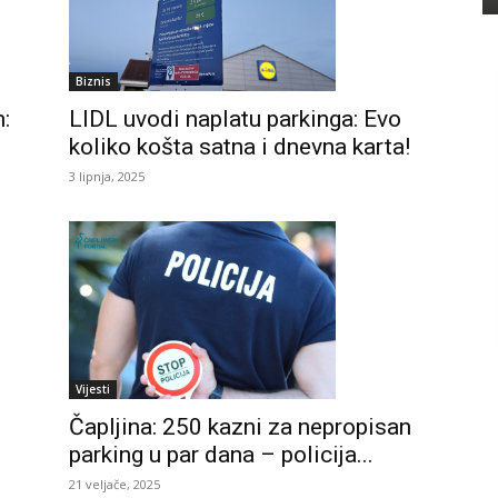
Biznis
LIDL uvodi naplatu parkinga: Evo
:
koliko košta satna i dnevna karta!
3 lipnja, 2025
Vijesti
i
Čapljina: 250 kazni za nepropisan
parking u par dana – policija...
21 veljače, 2025