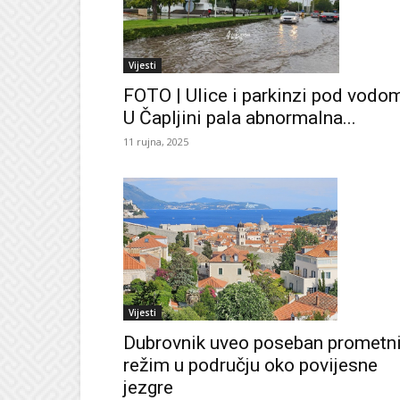
Vijesti
FOTO | Ulice i parkinzi pod vodom
U Čapljini pala abnormalna...
11 rujna, 2025
Vijesti
Dubrovnik uveo poseban prometn
režim u području oko povijesne
jezgre