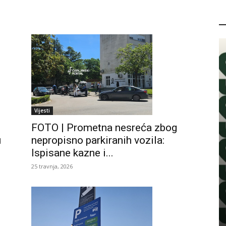
P
Vijesti
FOTO | Prometna nesreća zbog
nepropisno parkiranih vozila:
u
Ispisane kazne i...
25 travnja, 2026