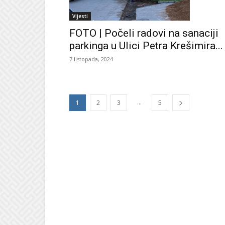
Vijesti
FOTO | Počeli radovi na sanaciji
parkinga u Ulici Petra Krešimira...
7 listopada, 2024
...
1
2
3
5