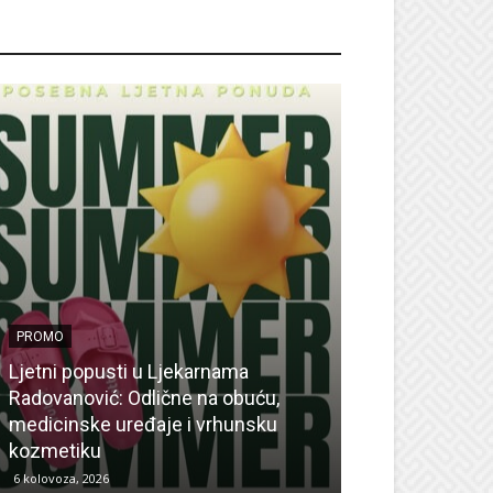
ROMO
PROMO
Ljetni popusti u Ljekarnama
PROMO
Radovanović: Odlične na obuću,
medicinske uređaje i vrhunsku
Ne propustite 
kozmetiku
sedmicu za su
6 kolovoza, 2026
6 kolovoza, 2026