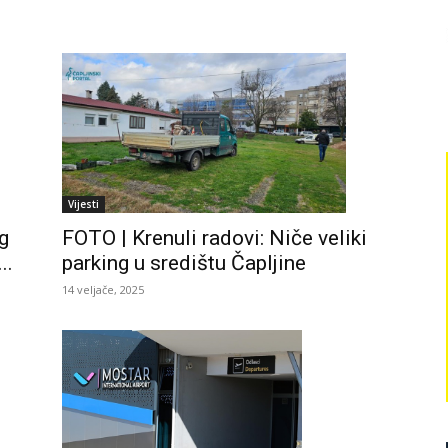
Vijesti
g
FOTO | Krenuli radovi: Niče veliki
..
parking u središtu Čapljine
14 veljače, 2025