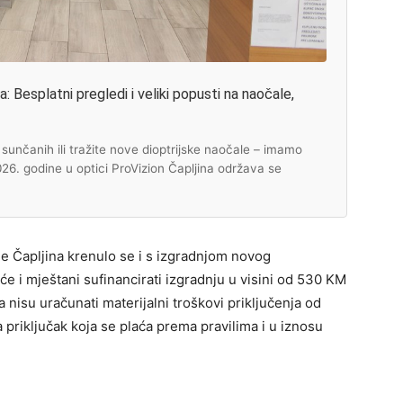
 Besplatni pregledi i veliki popusti na naočale,
unčanih ili tražite nove dioptrijske naočale – imamo
2026. godine u optici ProVizion Čapljina održava se
e Čapljina krenulo se i s izgradnjom novog
će i mještani sufinancirati izgradnju u visini od 530 KM
 nisu uračunati materijalni troškovi priključenja od
priključak koja se plaća prema pravilima i u iznosu