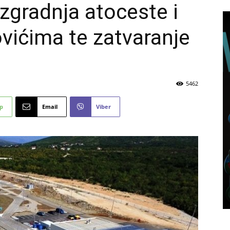
Izgradnja atoceste i
vićima te zatvaranje
5462
p
Email
Viber