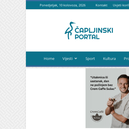
Ponedjeljak, 10 kolovoza, 2026
Kontakt
Uvjeti kori
Čapljinski
portal
Home
Vijesti
Sport
Kultura
Pr