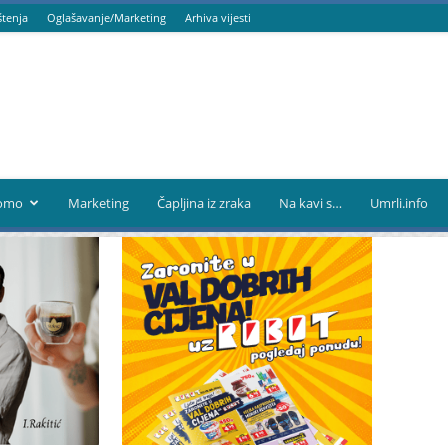
štenja
Oglašavanje/Marketing
Arhiva vijesti
omo
Marketing
Čapljina iz zraka
Na kavi s…
Umrli.info