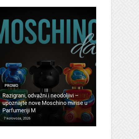
PROMO
PROMO
Ljetni popusti
Razigrani, odvažni i neodoljivi –
Radovanović: 
upoznajte nove Moschino mirise u
medicinske ur
Parfumeriji M
kozmetiku
7 kolovoza, 2026
6 kolovoza, 2026