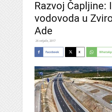
Razvoj Čapljine: 
vodovoda u Zviro
Ade
26 veljače, 2017
Facebook
X
WhatsAp