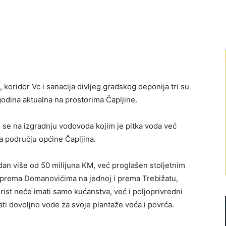
koridor Vc i sanacija divljeg gradskog deponija tri su
godina aktualna na prostorima Čapljine.
 se na izgradnju vodovoda kojim je pitka voda već
na području općine Čapljina.
edan više od 50 milijuna KM, već proglašen stoljetnim
ine prema Domanovićima na jednoj i prema Trebižatu,
rist neće imati samo kućanstva, već i poljoprivredni
ti dovoljno vode za svoje plantaže voća i povrća.