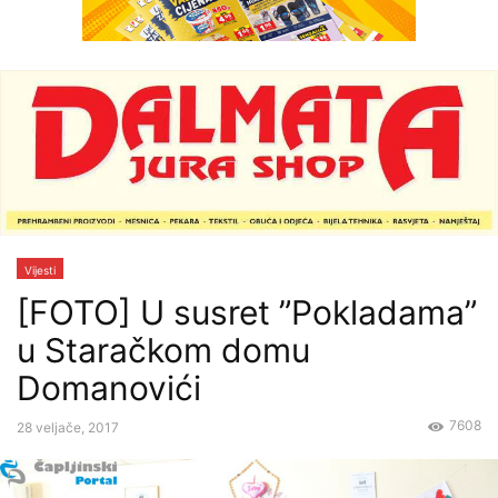
Vijesti
[FOTO] U susret ”Pokladama”
u Staračkom domu
Domanovići
7608
28 veljače, 2017