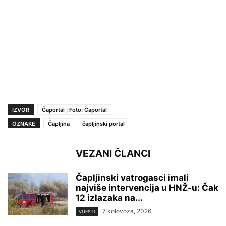
IZVOR
Čaportal ; Foto: Čaportal
OZNAKE
Čapljina
čapljinski portal
VEZANI ČLANCI
Čapljinski vatrogasci imali
najviše intervencija u HNŽ-u: Čak
12 izlazaka na...
7 kolovoza, 2026
VIJESTI