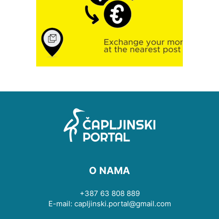
O NAMA
+387 63 808 889
E-mail: capljinski.portal@gmail.com