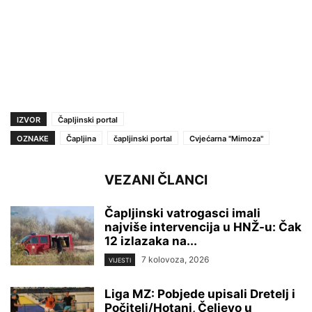
IZVOR
Čapljinski portal
OZNAKE
Čapljina
čapljinski portal
Cvjećarna ''Mimoza''
VEZANI ČLANCI
Čapljinski vatrogasci imali
najviše intervencija u HNŽ-u: Čak
12 izlazaka na...
7 kolovoza, 2026
VIJESTI
Liga MZ: Pobjede upisali Dretelj i
Počitelj/Hotanj, Čeljevo u