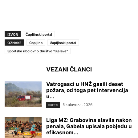
IZVOR
Čapljinski portal
OZNAKE
Čapljina
čapljinski portal
Sportsko ribolovno društvo ''Bjelave''
VEZANI ČLANCI
Vatrogasci u HNŽ gasili deset
požara, od toga pet intervencija
u...
5 kolovoza, 2026
VIJESTI
Liga MZ: Grabovina slavila nakon
penala, Gabela upisala pobjedu u
efikasnom...