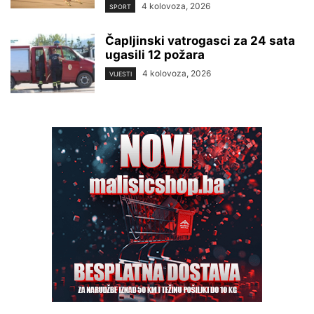
4 kolovoza, 2026
SPORT
Čapljinski vatrogasci za 24 sata
ugasili 12 požara
4 kolovoza, 2026
VIJESTI