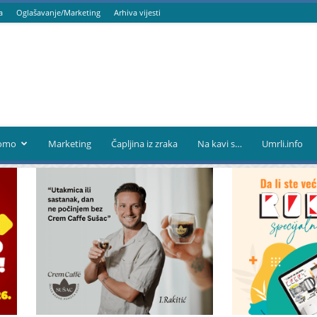
a
Oglašavanje/Marketing
Arhiva vijesti
omo
Marketing
Čapljina iz zraka
Na kavi s…
Umrli.info