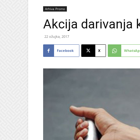
Arhiva Promo
Akcija darivanja k
22 ožujka, 2017
Facebook
X
WhatsAp