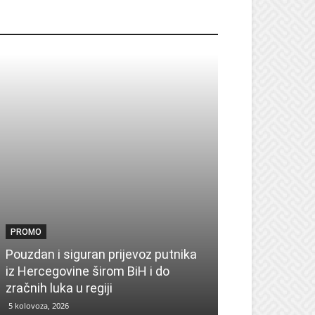
ROMO
PROMO
PROMO
Pouzdan i siguran prijevoz putnika
Pronađite insp
iz Hercegovine širom BiH i do
sezonu uz UPIM
zračnih luka u regiji
zima
5 kolovoza, 2026
4 kolovoza, 2026