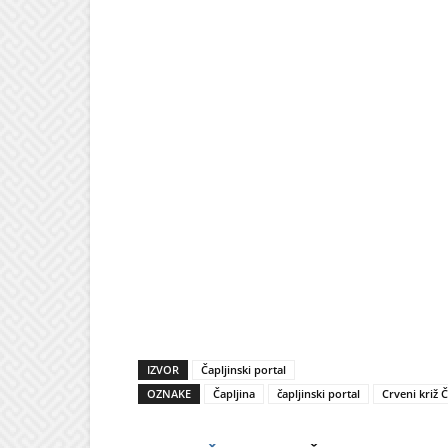
IZVOR
Čapljinski portal
OZNAKE
Čapljina
čapljinski portal
Crveni križ Č