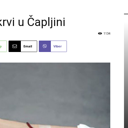
P
rvi u Čapljini
1134
p
Email
Viber
PROMO
Eicom zapošljava: Pogledajte
detalje natječaja
5 kolovoza, 2026