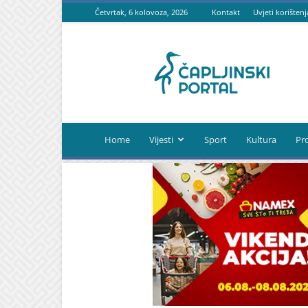
Četvrtak, 6 kolovoza, 2026
Kontakt
Uvjeti korištenj
Čapljinski
portal
Home
Vijesti
Sport
Kultura
Pr