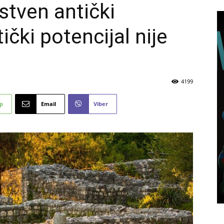
stven antički
stički potencijal nije
4199
p
Email
Viber