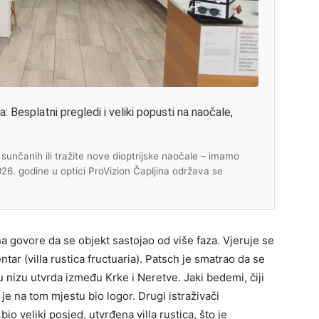
 Besplatni pregledi i veliki popusti na naočale,
unčanih ili tražite nove dioptrijske naočale – imamo
2026. godine u optici ProVizion Čapljina održava se
na govore da se objekt sastojao od više faza. Vjeruje se
tar (villa rustica fructuaria). Patsch je smatrao da se
u nizu utvrda između Krke i Neretve. Jaki bedemi, čiji
 je na tom mjestu bio logor. Drugi istraživači
bio veliki posjed, utvrđena villa rustica, što je