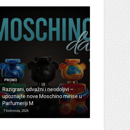
PROMO
PROMO
Ljetni popusti
Razigrani, odvažni i neodoljivi –
Radovanović: 
upoznajte nove Moschino mirise u
medicinske ur
Parfumeriji M
kozmetiku
7 kolovoza, 2026
6 kolovoza, 2026