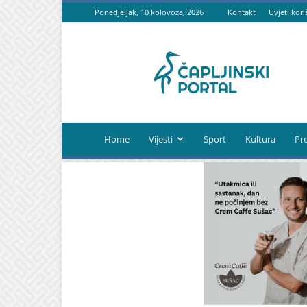
Ponedjeljak, 10 kolovoza, 2026
Kontakt
Uvjeti kori
Čapljinski
portal
Home
Vijesti
Sport
Kultura
Pr