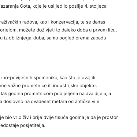
aranja Gota, koje je uslijedilo poslije 4. stoljeća.
straživačkih radova, kao i konzervacija, te se danas
orjelom, možete doživjeti to daleko doba u prvom licu,
rku iz obližnjega kluba, samo pogled prema zapadu
rno-povijesnih spomenika, kao što je ovaj ili
ne važne prometnice ili industrijske objekte.
tak godina prometnicom podijeljena na dva dijela, a
ca doslovno na dvadeset metara od antičke vile.
e bio vrlo živ i prije dvije tisuće godina je da je prostor
edostaje posjetitelja.