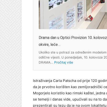
Drama dan u Optici Provizion 10. kolovoza:
okvire, leće…
Ukoliko ste u potrazi za određenim modelom s
odlične vijesti. U ponedjeljak, 10. kolovoza 
DRAMA...
Pročitaj više
Istraživanja Carla Patscha od prije 120 godi
da je prvotno korišten kao zemljoradnički cen
Mogorjelo koristilo kao rimski kaštel, jedna 
se temelji i danas vide, upućivali su na to da
prezentirali su tezu da je na ovom lokalitetu 