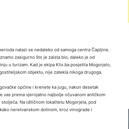
 perioda nalazi se nedaleko od samoga centra Čapljine.
znamo zasigurno što je zaista bio, daleko je od
nju u turizam. Kad je ekipa Klix.ba posjetila Mogorjelo,
gostiteljskom objektu, nije zatekla nikoga drugoga.
govačke općine i krenete ka jugu, nakon desetak
t će vas prema vjerojatno najbolje očuvanom antičkom
. stoljeća. Na idiličnom lokalitetu Mogorjela, pod
 kako neretvanskom dolinom, kroz vinograde i