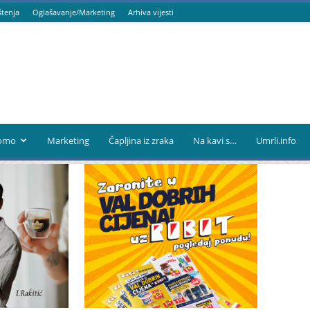
štenja
Oglašavanje/Marketing
Arhiva vijesti
omo
Marketing
Čapljina iz zraka
Na kavi s…
Umrli.info