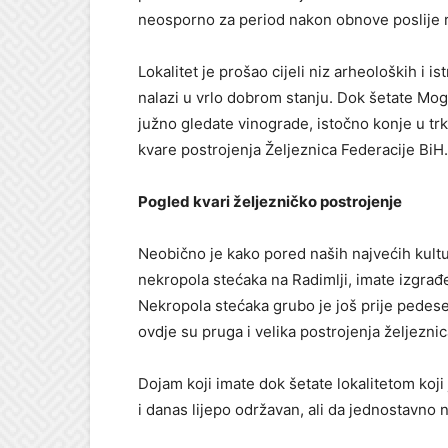
neosporno za period nakon obnove poslije raz
Lokalitet je prošao cijeli niz arheoloških i i
nalazi u vrlo dobrom stanju. Dok šetate Mog
južno gledate vinograde, istočno konje u t
kvare postrojenja Željeznica Federacije BiH.
Pogled kvari željezničko postrojenje
Neobično je kako pored naših najvećih kultu
nekropola stećaka na Radimlji, imate izgrađe
Nekropola stećaka grubo je još prije pedese
ovdje su pruga i velika postrojenja željezni
Dojam koji imate dok šetate lokalitetom koji j
i danas lijepo održavan, ali da jednostavno n