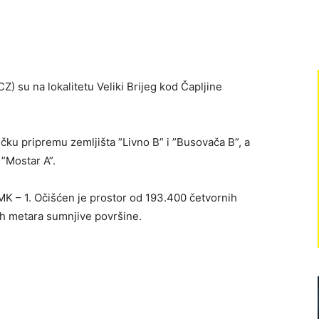
Z) su na lokalitetu Veliki Brijeg kod Čapljine
čku pripremu zemljišta ”Livno B” i ”Busovača B”, a
 ”Mostar A”.
 – 1. Očišćen je prostor od 193.400 četvornih
ih metara sumnjive površine.