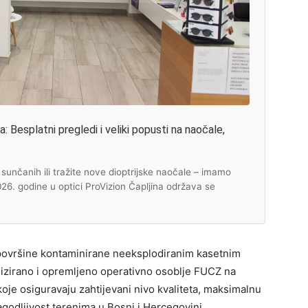
 Besplatni pregledi i veliki popusti na naočale,
unčanih ili tražite nove dioptrijske naočale – imamo
2026. godine u optici ProVizion Čapljina održava se
a površine kontaminirane neeksplodiranim kasetnim
nizirano i opremljeno operativno osoblje FUCZ na
je osiguravaju zahtijevani nivo kvaliteta, maksimalnu
lagodljivost terenima u Bosni i Hercegovini.