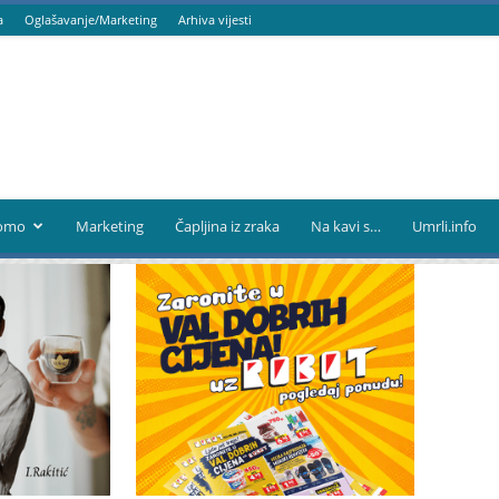
a
Oglašavanje/Marketing
Arhiva vijesti
omo
Marketing
Čapljina iz zraka
Na kavi s…
Umrli.info