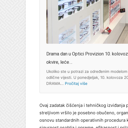
Drama dan u Optici Provizion 10. kolovoza:
okvire, leće…
Ukoliko ste u potrazi za određenim modelom s
odlične vijesti. U ponedjeljak, 10. kolovoza 
DRAMA...
Pročitaj više
Ovaj zadatak čišćenja i tehničkog izviđanj
streljivom vršilo je posebno obučeno, orga
osnovu standardnih operativnih procedura ko
sigurnost osoblja i opreme, efikasnost i pri