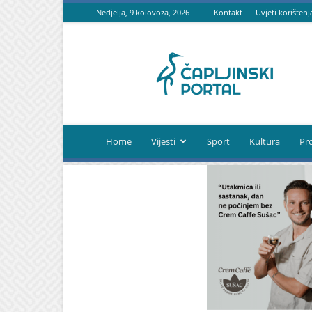
Nedjelja, 9 kolovoza, 2026
Kontakt
Uvjeti korištenj
Čapljinski
portal
Home
Vijesti
Sport
Kultura
Pr