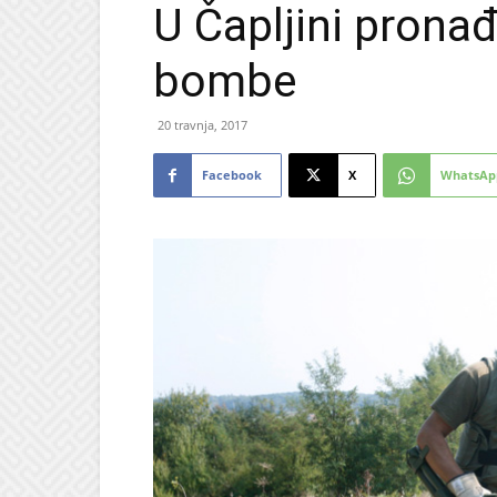
U Čapljini prona
bombe
20 travnja, 2017
Facebook
X
WhatsAp