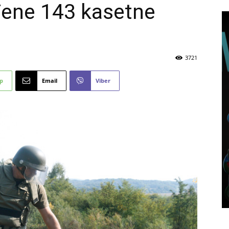
đene 143 kasetne
3721
p
Email
Viber