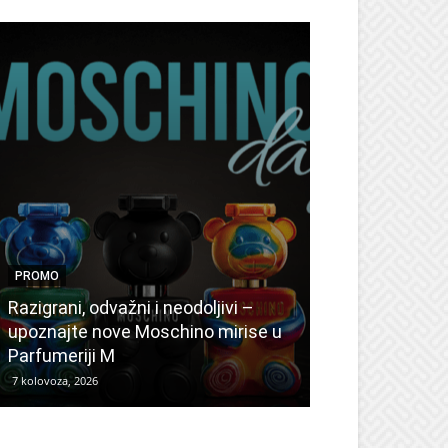
PROMO
PROMO
Ljetni popusti
Razigrani, odvažni i neodoljivi –
Radovanović: 
upoznajte nove Moschino mirise u
medicinske ur
Parfumeriji M
kozmetiku
7 kolovoza, 2026
6 kolovoza, 2026