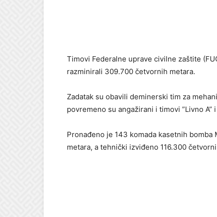
Timovi Federalne uprave civilne zaštite (FUC
razminirali 309.700 četvornih metara.
Zadatak su obavili deminerski tim za mehani
povremeno su angažirani i timovi ”Livno A” i
Pronađeno je 143 komada kasetnih bomba MK
metara, a tehnički izviđeno 116.300 četvorn