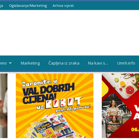
ja
Oglašavanje/Marketing
Arhiva vijesti
omo
Marketing
Čapljina iz zraka
Na kavi s…
Umrli.info