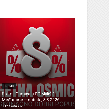
ROMO
PROMO
PROMO
Dan odličnih a
Sretna Osmica u PC Mališić
Sretna Osmica
Međugorje – subota, 8.8.2026.
Mališić Home
6 kolovoza, 2026
6 kolovoza, 2026