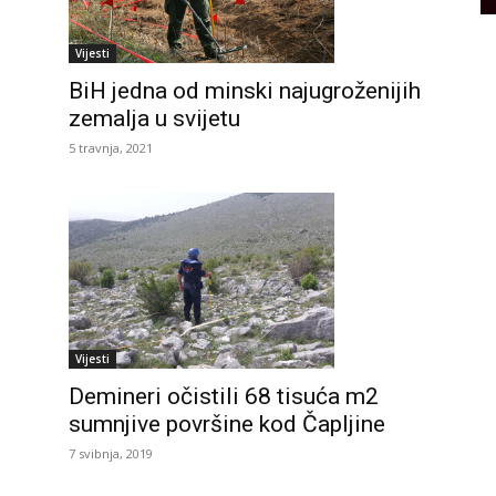
Vijesti
BiH jedna od minski najugroženijih
zemalja u svijetu
5 travnja, 2021
Vijesti
Demineri očistili 68 tisuća m2
sumnjive površine kod Čapljine
7 svibnja, 2019