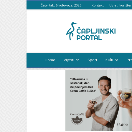
Četvrtak, 6 kolovoza, 2026
Kontakt
Uvjeti korišten
Čapljinski
portal
Home
Vijesti
Sport
Kultura
Pr