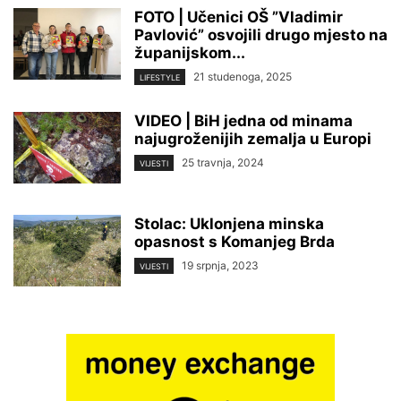
FOTO | Učenici OŠ ”Vladimir
Pavlović” osvojili drugo mjesto na
županijskom...
21 studenoga, 2025
LIFESTYLE
VIDEO | BiH jedna od minama
najugroženijih zemalja u Europi
25 travnja, 2024
VIJESTI
Stolac: Uklonjena minska
opasnost s Komanjeg Brda
19 srpnja, 2023
VIJESTI