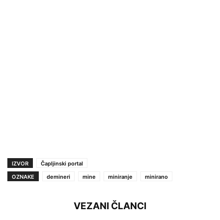
IZVOR
Čapljinski portal
OZNAKE
demineri
mine
miniranje
minirano
VEZANI ČLANCI