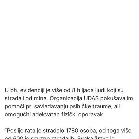
U bh. evidenciji je više od 8 hiljada ljudi koji su
stradali od mina. Organizacija UDAS pokušava im
pomoći pri savladavanju psihičke traume, ali i
omogućiti adekvatan fizički oporavak.
”Poslije rata je stradalo 1780 osoba, od toga više
od 600 je smrtno stradalih. Svaka žrtva je