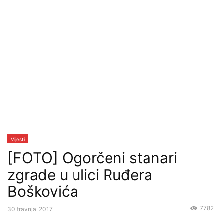
Vijesti
[FOTO] Ogorčeni stanari
zgrade u ulici Ruđera
Boškovića
7782
30 travnja, 2017