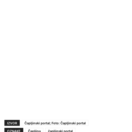
IZVOR
Čapljinski portal; Foto: Čapljinski portal
OZNAKE
Čapljina
čapljinski portal