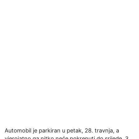
Automobil je parkiran u petak, 28. travnja, a
vjerojatno ga nitko neće pokrenuti do srijede, 3.