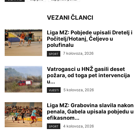
VEZANI ČLANCI
Liga MZ: Pobjede upisali Dretelj i
Počitelj/Hotanj, Čeljevo u
polufinalu
7 kolovoza, 2026
SPORT
Vatrogasci u HNŽ gasili deset
požara, od toga pet intervencija
u...
5 kolovoza, 2026
VIJESTI
Liga MZ: Grabovina slavila nakon
penala, Gabela upisala pobjedu u
efikasnom...
4 kolovoza, 2026
SPORT