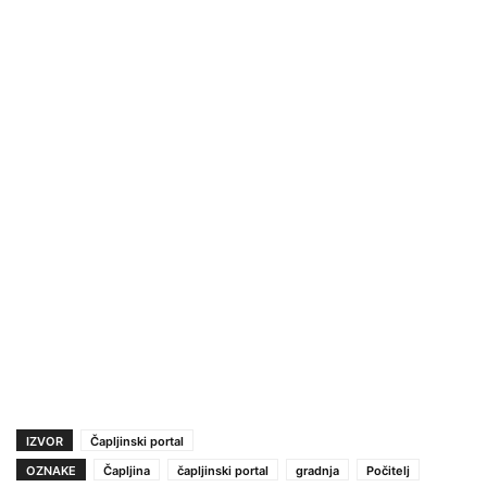
IZVOR
Čapljinski portal
OZNAKE
Čapljina
čapljinski portal
gradnja
Počitelj