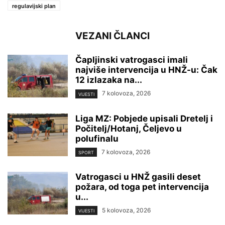
regulavijski plan
VEZANI ČLANCI
Čapljinski vatrogasci imali
najviše intervencija u HNŽ-u: Čak
12 izlazaka na...
7 kolovoza, 2026
VIJESTI
Liga MZ: Pobjede upisali Dretelj i
Počitelj/Hotanj, Čeljevo u
polufinalu
7 kolovoza, 2026
SPORT
Vatrogasci u HNŽ gasili deset
požara, od toga pet intervencija
u...
5 kolovoza, 2026
VIJESTI