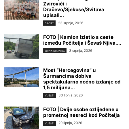
Zvirovići i
Dračevo/Sjekose/Svitava
upisali...
23 srpnja, 2026
SPORT
FOTO | Kamion izletio s ceste
između Počitelja i Ševaš Njiva,...
3 srpnja, 2026
CRNA KRONIKA
Most ”Hercegovina” u
Šurmancima dobiva
spektakularno noćno izdanje od
1,5 milijuna...
30 lipnja, 2026
VIJESTI
FOTO | Dvije osobe ozlijeđene u
prometnoj nesreći kod Počitelja
29 lipnja, 2026
VIJESTI