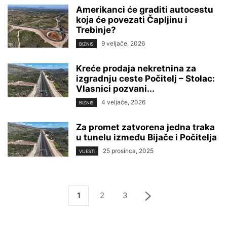
Amerikanci će graditi autocestu
koja će povezati Čapljinu i
Trebinje?
9 veljače, 2026
BIZNIS
Kreće prodaja nekretnina za
izgradnju ceste Počitelj – Stolac:
Vlasnici pozvani...
4 veljače, 2026
BIZNIS
Za promet zatvorena jedna traka
u tunelu između Bijače i Počitelja
25 prosinca, 2025
VIJESTI
1
2
3