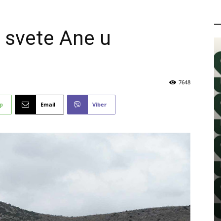
P
 svete Ane u
7648
p
Email
Viber