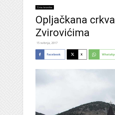
Crna kronika
Opljačkana crkva
Zvirovićima
15 svibnja, 2017
Facebook
X
WhatsAp