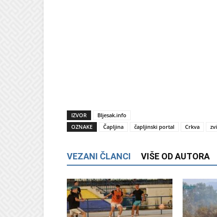
IZVOR
Bljesak.info
OZNAKE
Čapljina
čapljinski portal
Crkva
zv
VEZANI ČLANCI
VIŠE OD AUTORA