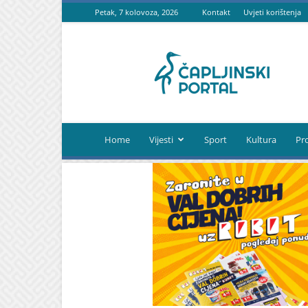
Petak, 7 kolovoza, 2026
Kontakt
Uvjeti korištenja
Čapljinski
portal
Home
Vijesti
Sport
Kultura
Pr