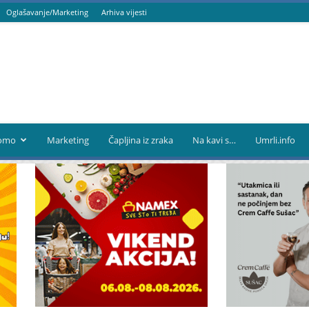
Oglašavanje/Marketing
Arhiva vijesti
omo
Marketing
Čapljina iz zraka
Na kavi s…
Umrli.info