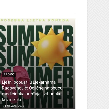
ROMO
PROMO
Ljetni popusti u Ljekarnama
PROMO
Radovanović: Odlične na obuću,
medicinske uređaje i vrhunsku
Ne propustite 
kozmetiku
sedmicu za su
6 kolovoza, 2026
6 kolovoza, 2026