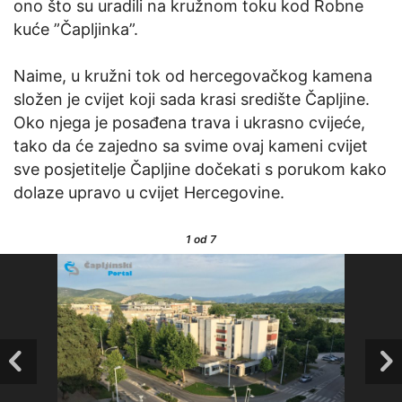
ono što su uradili na kružnom toku kod Robne
kuće ”Čapljinka”.
Naime, u kružni tok od hercegovačkog kamena
složen je cvijet koji sada krasi središte Čapljine.
Oko njega je posađena trava i ukrasno cvijeće,
tako da će zajedno sa svime ovaj kameni cvijet
sve posjetitelje Čapljine dočekati s porukom kako
dolaze upravo u cvijet Hercegovine.
1
od 7