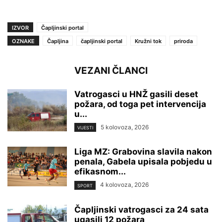
IZVOR
Čapljinski portal
OZNAKE
Čapljina
čapljinski portal
Kružni tok
priroda
VEZANI ČLANCI
Vatrogasci u HNŽ gasili deset
požara, od toga pet intervencija
u...
5 kolovoza, 2026
VIJESTI
Liga MZ: Grabovina slavila nakon
penala, Gabela upisala pobjedu u
efikasnom...
4 kolovoza, 2026
SPORT
Čapljinski vatrogasci za 24 sata
ugasili 12 požara