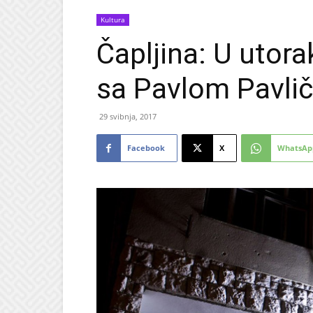
Kultura
Čapljina: U utora
sa Pavlom Pavli
29 svibnja, 2017
Facebook
X
WhatsAp