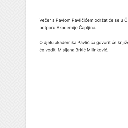
Večer s Pavlom Pavličićem održat će se u Čapl
potporu Akademije Čapljina.
O djelu akademika Pavličića govorit će knji
će voditi Misijana Brkić Milinković.