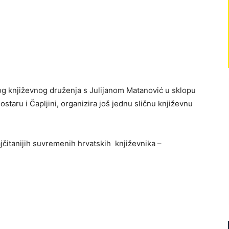
og književnog druženja s Julijanom Matanović u sklopu
staru i Čapljini, organizira još jednu sličnu književnu
ajčitanijih suvremenih hrvatskih književnika –