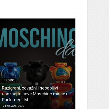
ROMO
PROMO
PROMO
Ljetni popusti
Razigrani, odvažni i neodoljivi –
Radovanović: 
upoznajte nove Moschino mirise u
medicinske ur
Parfumeriji M
kozmetiku
7 kolovoza, 2026
6 kolovoza, 2026