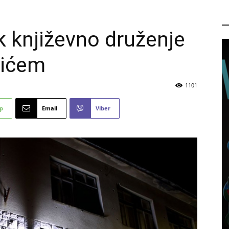
P
k književno druženje
čićem
1101
p
Email
Viber