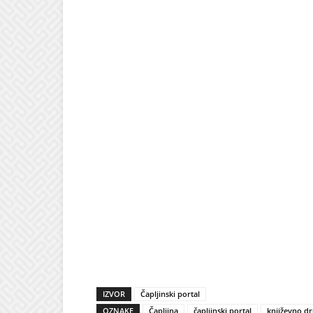
IZVOR
Čapljinski portal
OZNAKE
Čapljina
čapljinski portal
književno dr