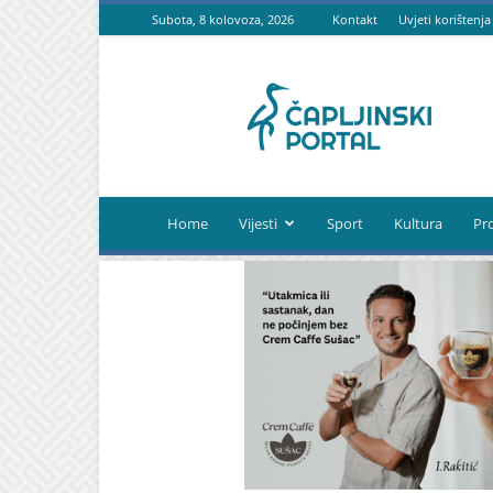
Subota, 8 kolovoza, 2026
Kontakt
Uvjeti korištenja
Čapljinski
portal
Home
Vijesti
Sport
Kultura
Pr