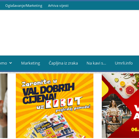
Oglašavanje/Marketing
Arhiva vijesti
omo
Marketing
Čapljina iz zraka
Na kavi s…
Umrli.info