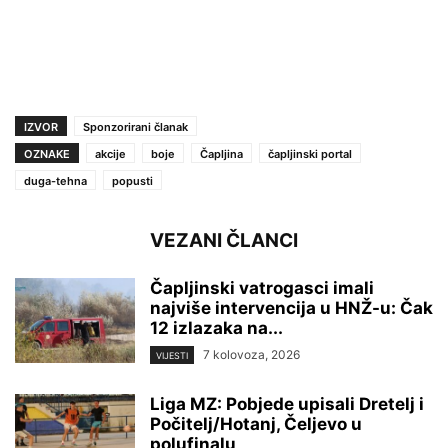
IZVOR
Sponzorirani članak
OZNAKE
akcije
boje
Čapljina
čapljinski portal
duga-tehna
popusti
VEZANI ČLANCI
Čapljinski vatrogasci imali
najviše intervencija u HNŽ-u: Čak
12 izlazaka na...
7 kolovoza, 2026
VIJESTI
Liga MZ: Pobjede upisali Dretelj i
Počitelj/Hotanj, Čeljevo u
polufinalu