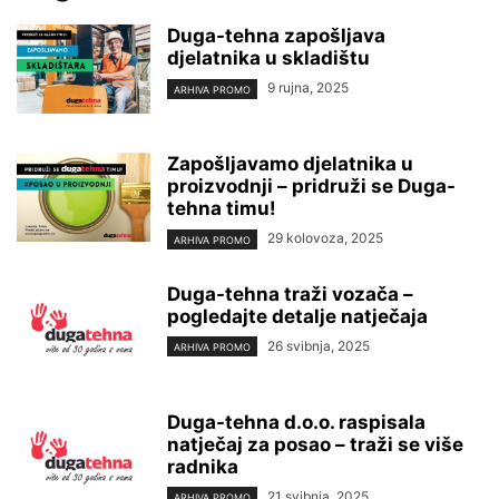
Duga-tehna zapošljava
djelatnika u skladištu
9 rujna, 2025
ARHIVA PROMO
Zapošljavamo djelatnika u
proizvodnji – pridruži se Duga-
tehna timu!
29 kolovoza, 2025
ARHIVA PROMO
Duga-tehna traži vozača –
pogledajte detalje natječaja
26 svibnja, 2025
ARHIVA PROMO
Duga-tehna d.o.o. raspisala
natječaj za posao – traži se više
radnika
21 svibnja, 2025
ARHIVA PROMO