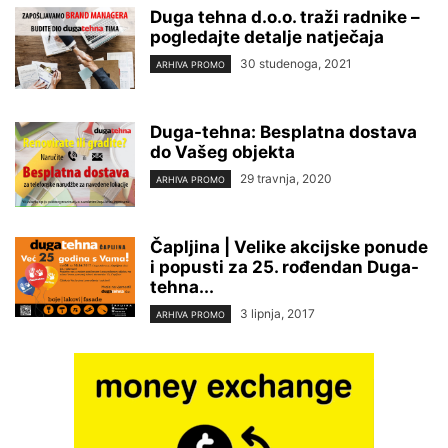
Duga tehna d.o.o. traži radnike –
pogledajte detalje natječaja
30 studenoga, 2021
ARHIVA PROMO
Duga-tehna: Besplatna dostava
do Vašeg objekta
29 travnja, 2020
ARHIVA PROMO
Čapljina | Velike akcijske ponude
i popusti za 25. rođendan Duga-
tehna...
3 lipnja, 2017
ARHIVA PROMO