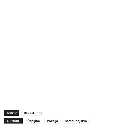
IZVOR
Bljesak.info
OZNAKE
Čapljina
Policija
samoubojstvo