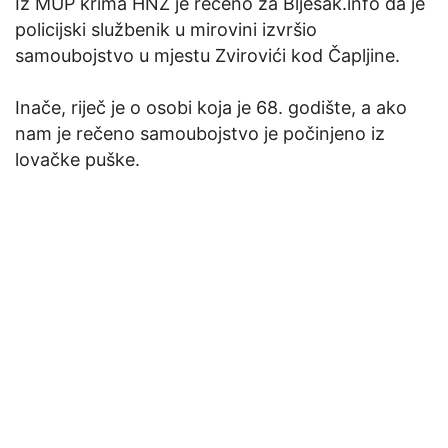
Iz MUP krima HNŽ je rečeno za Bljesak.info da je
policijski službenik u mirovini izvršio
samoubojstvo u mjestu Zvirovići kod Čapljine.
Inače, riječ je o osobi koja je 68. godište, a ako
nam je rečeno samoubojstvo je počinjeno iz
lovačke puške.