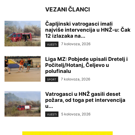
VEZANI ČLANCI
Čapljinski vatrogasci imali
najviše intervencija u HNŽ-u: Čak
12 izlazaka na...
7 kolovoza, 2026
VIJESTI
Liga MZ: Pobjede upisali Dretelj i
Počitelj/Hotanj, Čeljevo u
polufinalu
7 kolovoza, 2026
SPORT
Vatrogasci u HNŽ gasili deset
požara, od toga pet intervencija
u...
5 kolovoza, 2026
VIJESTI