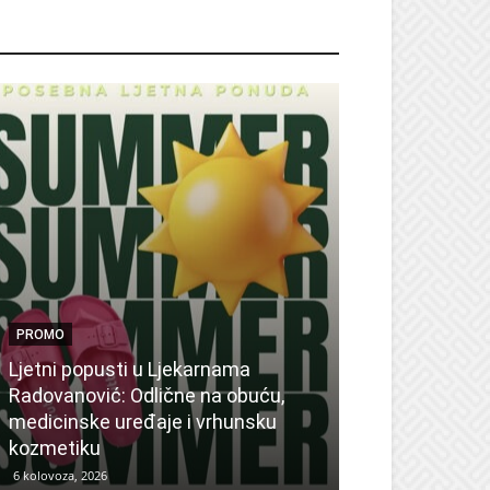
ROMO
PROMO
Ljetni popusti u Ljekarnama
PROMO
Radovanović: Odlične na obuću,
medicinske uređaje i vrhunsku
Ne propustite 
kozmetiku
sedmicu za su
6 kolovoza, 2026
6 kolovoza, 2026