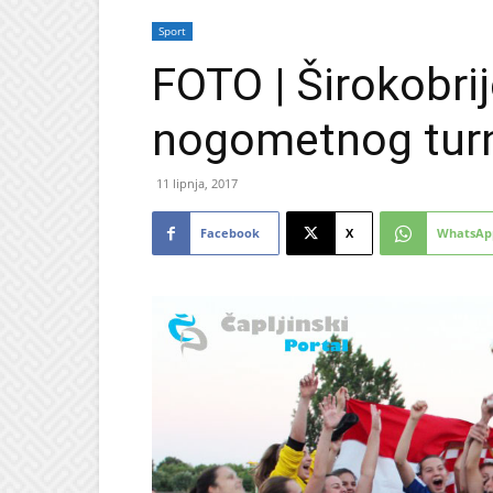
Sport
FOTO | Širokobri
nogometnog turni
11 lipnja, 2017
Facebook
X
WhatsAp