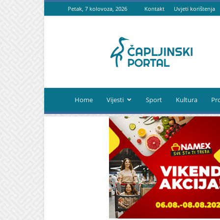
Petak, 7 kolovoza, 2026
Kontakt
Uvjeti korištenja
Čapljinski
portal
Home
Vijesti
Sport
Kultura
Pr