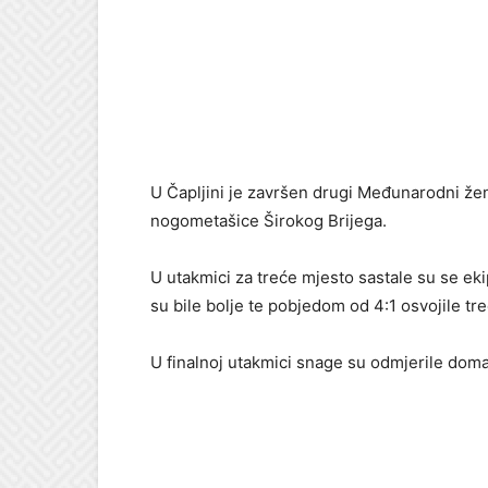
U Čapljini je završen drugi Međunarodni žen
nogometašice Širokog Brijega.
U utakmici za treće mjesto sastale su se eki
su bile bolje te pobjedom od 4:1 osvojile tr
U finalnoj utakmici snage su odmjerile doma