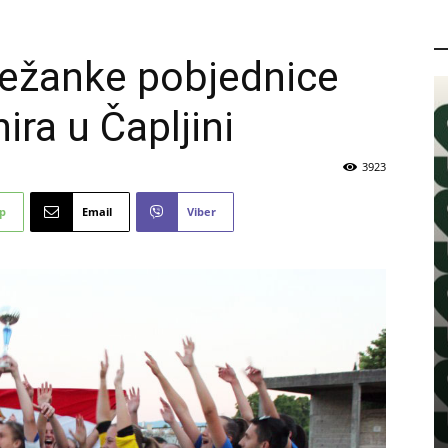
P
ježanke pobjednice
ra u Čapljini
3923
p
Email
Viber