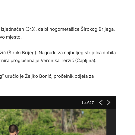
o izjednačen (3:3), da bi nogometašice Širokog Brijega,
vo mjesto.
ić (Široki Brijeg). Nagradu za najboljeg strijelca dobila
rnira proglašena je Veronika Terzić (Čapljina).
” uručio je Željko Bonić, pročelnik odjela za
1
od 27