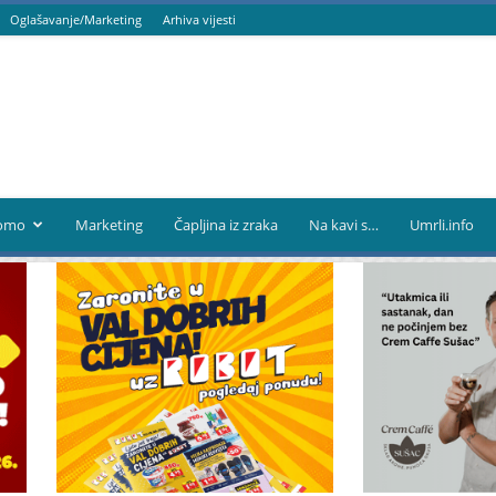
Oglašavanje/Marketing
Arhiva vijesti
omo
Marketing
Čapljina iz zraka
Na kavi s…
Umrli.info