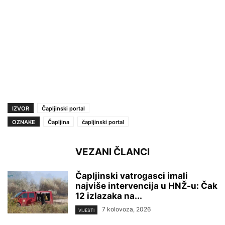
IZVOR
Čapljinski portal
OZNAKE
Čapljina
čapljinski portal
VEZANI ČLANCI
Čapljinski vatrogasci imali
najviše intervencija u HNŽ-u: Čak
12 izlazaka na...
7 kolovoza, 2026
VIJESTI