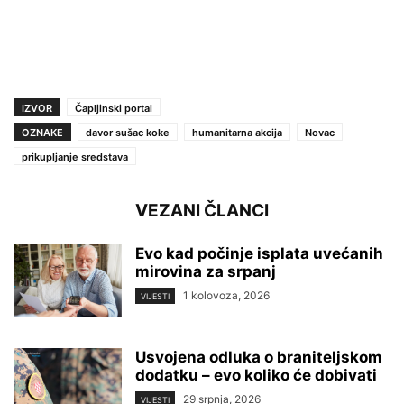
IZVOR
Čapljinski portal
OZNAKE
davor sušac koke
humanitarna akcija
Novac
prikupljanje sredstava
VEZANI ČLANCI
Evo kad počinje isplata uvećanih
mirovina za srpanj
1 kolovoza, 2026
VIJESTI
Usvojena odluka o braniteljskom
dodatku – evo koliko će dobivati
29 srpnja, 2026
VIJESTI