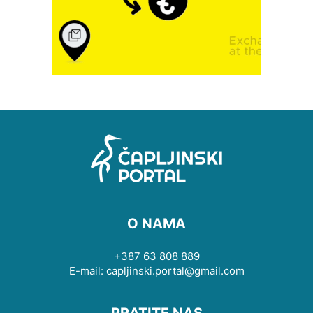
O NAMA
+387 63 808 889
E-mail: capljinski.portal@gmail.com