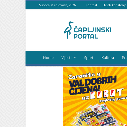
Subota, 8 kolovoza, 2026
Kontakt
Uvjeti korištenja
Čapljinski
portal
Home
Vijesti
Sport
Kultura
Pr