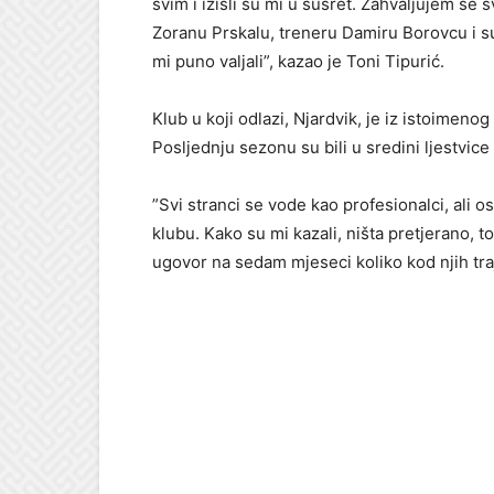
svim i izišli su mi u susret. Zahvaljujem se
Zoranu Prskalu, treneru Damiru Borovcu i su
mi puno valjali”, kazao je Toni Tipurić.
Klub u koji odlazi, Njardvik, je iz istoimen
Posljednju sezonu su bili u sredini ljestvice
”Svi stranci se vode kao profesionalci, ali
klubu. Kako su mi kazali, ništa pretjerano, t
ugovor na sedam mjeseci koliko kod njih tra