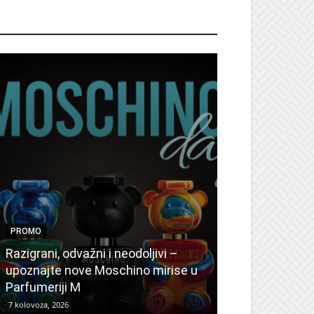
ROMO
PROMO
PROMO
Ljetni popusti
Razigrani, odvažni i neodoljivi –
Radovanović: 
upoznajte nove Moschino mirise u
medicinske ur
Parfumeriji M
kozmetiku
7 kolovoza, 2026
6 kolovoza, 2026