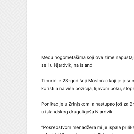
Među nogometašima koji ove zime napuštaju f
seli u Njardvik, na Island.
Tipurić je 23-godišnji Mostarac koji je jese
koristila na više pozicija, lijevom boku, st
Ponikao je u Zrinjskom, a nastupao još za Bra
u islandskog drugoligaša Njardvik.
”Posredstvom menadžera mi je ispala prilika i