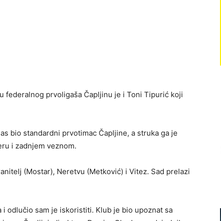
ederalnog prvoligaša Čapljinu je i Toni Tipurić koji
nas bio standardni prvotimac Čapljine, a struka ga je
operu i zadnjem veznom.
nitelj (Mostar), Neretvu (Metković) i Vitez. Sad prelazi
 odlučio sam je iskoristiti. Klub je bio upoznat sa