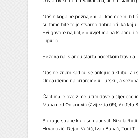
U Njardviku nema Balkanaca, ali na Islandu 
”Još nikoga ne poznajem, ali kad odem, bit 
su tamo bile to je stvarno dobra prilika koju
Svi govore najbolje o uvjetima na Islandu i 
Tipurić.
Sezona na Islandu starta početkom travnja.
”Još ne znam kad ću se priključiti klubu, ali
Onda idemo na pripreme u Tursku, a sezona će
Čapljina je ove zime u tim dovela sljedeće i
Muhamed Omanović (Zvijezda 09), Anđelo Be
S druge strane klub su napustili Nikola Rodin
Hrvanović, Dejan Vučić, Ivan Buhač, Toni Tip