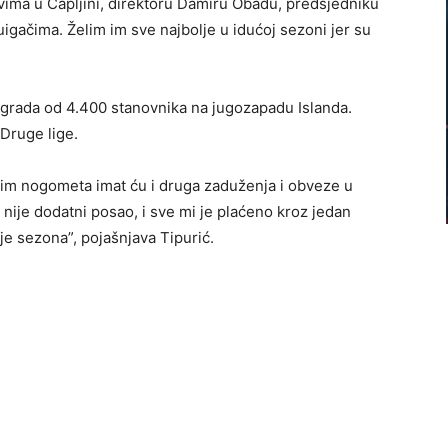
 svima u Čapljini, direktoru Damiru Obadu, predsjedniku
igačima. Želim im sve najbolje u idućoj sezoni jer su
og grada od 4.400 stanovnika na jugozapadu Islanda.
 Druge lige.
 osim nogometa imat ću i druga zaduženja i obveze u
o nije dodatni posao, i sve mi je plaćeno kroz jedan
je sezona”, pojašnjava Tipurić.