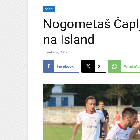
Sport
Nogometaš Čaplji
na Island
5 veljače, 2019
Facebook
X
WhatsAp