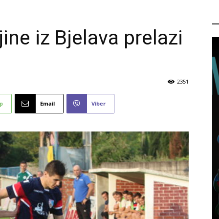
P
ne iz Bjelava prelazi
2351
p
Email
Viber