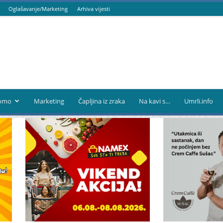
Oglašavanje/Marketing
Arhiva vijesti
omo
Marketing
Čapljina iz zraka
Na kavi s…
Umrli.info