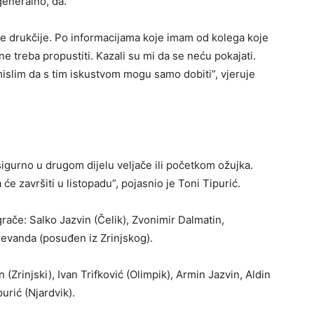
generalno, da.
će drukčije. Po informacijama koje imam od kolega koje
 ne treba propustiti. Kazali su mi da se neću pokajati.
mislim da s tim iskustvom mogu samo dobiti”, vjeruje
 sigurno u drugom dijelu veljače ili početkom ožujka.
 završiti u listopadu”, pojasnio je Toni Tipurić.
grače: Salko Jazvin (Čelik), Zvonimir Dalmatin,
vanda (posuđen iz Zrinjskog).
 (Zrinjski), Ivan Trifković (Olimpik), Armin Jazvin, Aldin
urić (Njardvik).