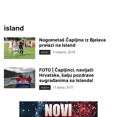
island
Nogometaš Čapljine iz Bjelava
prelazi na Island
5 veljače, 2019
SPORT
FOTO | Čapljinci, navijači
Hrvatske, šalju pozdrave
sugrađanima sa Islanda!
11 lipnja, 2017
VIJESTI