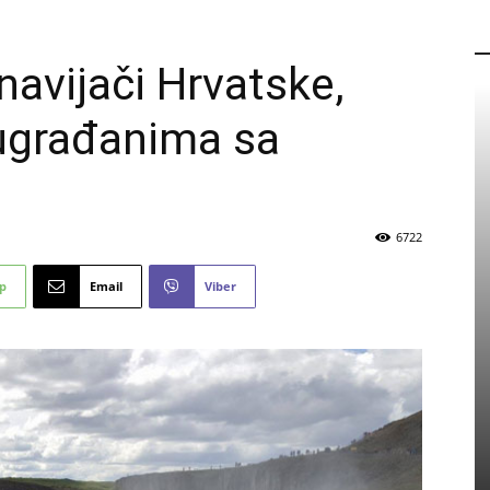
P
 navijači Hrvatske,
sugrađanima sa
6722
p
Email
Viber
PROMO
Eicom zapošljava: Pogledajte
detalje natječaja
5 kolovoza, 2026