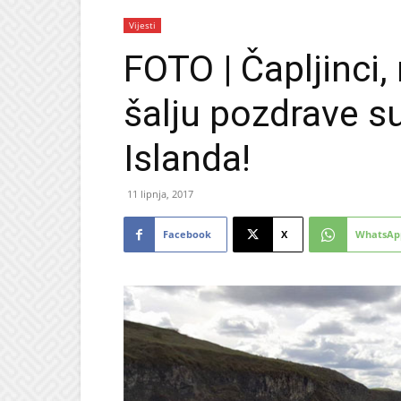
Vijesti
FOTO | Čapljinci,
šalju pozdrave 
Islanda!
11 lipnja, 2017
Facebook
X
WhatsAp