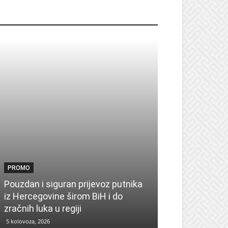
ROMO
PROMO
PROMO
Pouzdan i siguran prijevoz putnika
Pronađite insp
iz Hercegovine širom BiH i do
sezonu uz UPIM
zračnih luka u regiji
zima
5 kolovoza, 2026
4 kolovoza, 2026