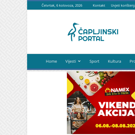
Četvrtak, 6 kolovoza, 2026
Kontakt
Uvjeti korištenj
Čapljinski
portal
Home
Vijesti
Sport
Kultura
Pr