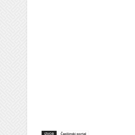
IZVOR
Čapljinski portal