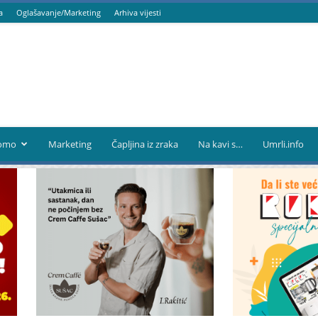
a
Oglašavanje/Marketing
Arhiva vijesti
omo
Marketing
Čapljina iz zraka
Na kavi s…
Umrli.info