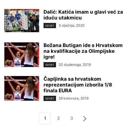
Dalić: Katića imam u glavi već za
iduću utakmicu
3 siječnja, 2020
SPORT
Božana Butigan ide s Hrvatskom
na kvalifikacije za Olimpijske
igre!
20 studenoga, 2019
SPORT
Čapljinka sa hrvatskom
reprezentacijom izborila 1/8
finala EURA
29 kolovoza, 2019
SPORT
1
2
3