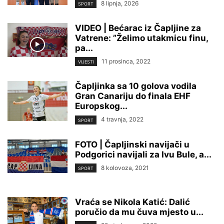
8 lipnja, 2026
SPORT
VIDEO | Bećarac iz Čapljine za
Vatrene: ”Želimo utakmicu finu,
pa...
11 prosinca, 2022
VIJESTI
Čapljinka sa 10 golova vodila
Gran Canariju do finala EHF
Europskog...
4 travnja, 2022
SPORT
FOTO | Čapljinski navijači u
Podgorici navijali za Ivu Bule, a...
8 kolovoza, 2021
SPORT
Vraća se Nikola Katić: Dalić
poručio da mu čuva mjesto u...