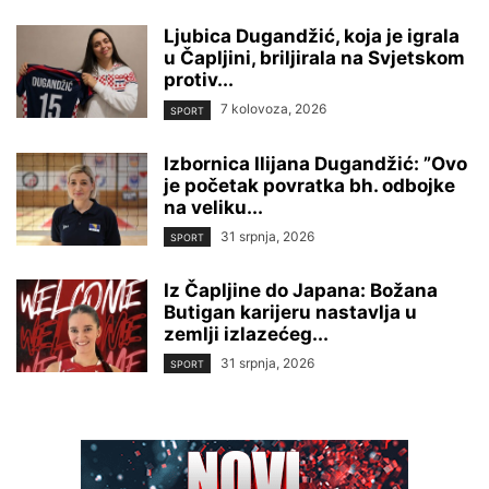
Ljubica Dugandžić, koja je igrala
u Čapljini, briljirala na Svjetskom
protiv...
7 kolovoza, 2026
SPORT
Izbornica Ilijana Dugandžić: ”Ovo
je početak povratka bh. odbojke
na veliku...
31 srpnja, 2026
SPORT
Iz Čapljine do Japana: Božana
Butigan karijeru nastavlja u
zemlji izlazećeg...
31 srpnja, 2026
SPORT