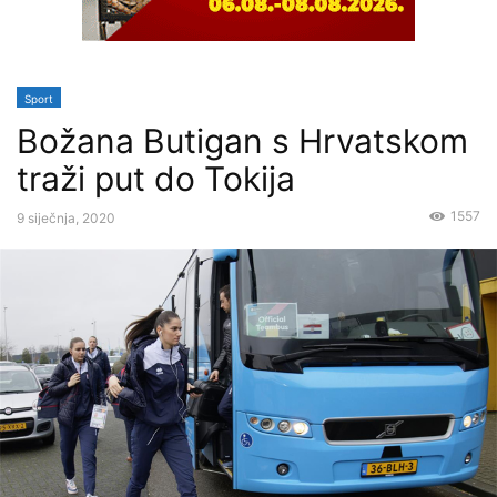
Sport
Božana Butigan s Hrvatskom
traži put do Tokija
1557
9 siječnja, 2020