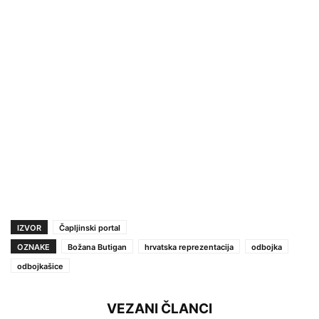
IZVOR
Čapljinski portal
OZNAKE
Božana Butigan
hrvatska reprezentacija
odbojka
odbojkašice
VEZANI ČLANCI